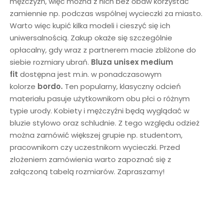
mężczyzn, więc można z nich bez obaw korzystać
zamiennie np. podczas wspólnej wycieczki za miasto.
Warto więc kupić kilka modeli i cieszyć się ich
uniwersalnością. Zakup okaże się szczególnie
opłacalny, gdy wraz z partnerem macie zbliżone do
siebie rozmiary ubrań.
Bluza unisex
medium
fit
dostępna jest m.in. w ponadczasowym
kolorze
bordo
.
Ten popularny, klasyczny odcień
materiału pasuje użytkownikom obu płci o różnym
typie urody. Kobiety i mężczyźni będą wyglądać w
bluzie stylowo oraz schludnie. Z tego względu odzież
można zamówić większej grupie np. studentom,
pracownikom czy uczestnikom wycieczki. Przed
złożeniem zamówienia warto zapoznać się z
załączoną tabelą rozmiarów. Zapraszamy!