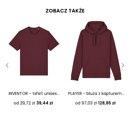
ZOBACZ TAKŻE
‹
›
INVENTOR - tshirt unisex...
PLAYER - bluza z kapturem...
Cena
Cena
od 29,72 zł
39,44 zł
od 97,03 zł
128,85 zł