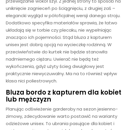
przewiązanie wokół szyi. Z jednej strony to sposób na
uniknięcie zagnieceń po ściągnięciu, z drugiej zaś –
elegancki wygląd w półoficjalnej wersji danego stroju.
Dodatkowo specyfika materiałów sprawia, że łatwo
układają się w torbie czy plecaku, nie wypełniając
znacząco ich pojemności. Stąd bluza z kapturem
unisex jest dobrą opcją na wycieczkę rodzinną. W
przeciwieństwie do kurtek nie będzie stanowiła
nadmiernego ciężaru. Uwierać nie będą też
wykończenia, gdyż użyty ścieg dwuigłowy jest
praktycznie niewyczuwalny. Ma na to również wpływ
klasa nici poliestrowych.
Bluza bordo z kapturem dla kobiet
lub mężczyzn
Planując odświeżenie garderoby na sezon jesienno-
zimowy, zdecydowanie warto postawić na warianty
odzieżowe unisex. To ubrania pasujące dla kobiet i