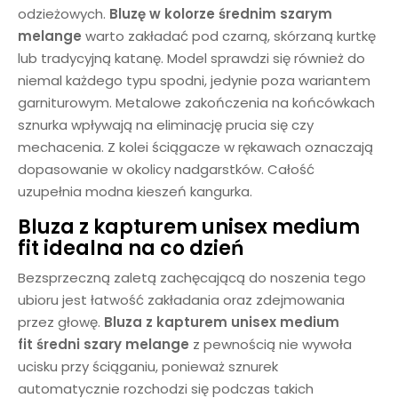
odzieżowych.
Bluzę w kolorze
średnim
szarym
melange
warto zakładać pod czarną, skórzaną kurtkę
lub tradycyjną katanę. Model sprawdzi się również do
niemal każdego typu spodni, jedynie poza wariantem
garniturowym. Metalowe zakończenia na końcówkach
sznurka wpływają na eliminację prucia się czy
mechacenia. Z kolei ściągacze w rękawach oznaczają
dopasowanie w okolicy nadgarstków. Całość
uzupełnia modna kieszeń kangurka.
Bluza z kapturem unisex medium
fit idealna na co dzień
Bezsprzeczną zaletą zachęcającą do noszenia tego
ubioru jest łatwość zakładania oraz zdejmowania
przez głowę.
Bluza z kapturem unisex
medium
fit
średni
szary melange
z pewnością nie wywoła
ucisku przy ściąganiu, ponieważ sznurek
automatycznie rozchodzi się podczas takich