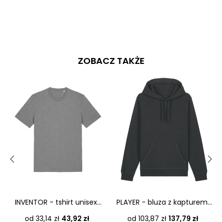
ZOBACZ TAKŻE
‹
›
INVENTOR - tshirt unisex...
PLAYER - bluza z kapturem...
Cena
Cena
od 33,14 zł
43,92 zł
od 103,87 zł
137,79 zł