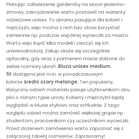
Planując odświeżenie garderoby na sezon jesienno-
zimowy, zdecydowanie warto postawić na warianty
odzieżowe unisex. To ubrania pasujące dla kobiet i
mężczyzn, więc można z nich bez obaw korzystać
zamiennie np. podczas wspólnej wycieczki za miasto.
Warto więc kupić kilka modeli i cieszyć się ich
uniwersalnością. Zakup okaże się szczególnie
opłacalny, gdy wraz z partnerem macie zbliżone do
siebie rozmiary ubrań.
Bluza unisex
medium
fit
dostępna jest m.in. w ponadczasowym
kolorze
średni
szary melange
.
Ten popularny,
klasyczny odcień materiału pasuje użytkownikom obu
płci o różnym typie urody. Kobiety i mężczyźni będą
wyglądać w bluzie stylowo oraz schludnie. Z tego
względu odzież można zamówić większej grupie np.
studentom, pracownikom czy uczestnikom wycieczki.
Przed złożeniem zamówienia warto zapoznać się z
załączoną tabelą rozmiarów. Zapraszamy!