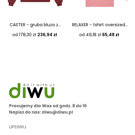
‹
›
CASTER - gruba bluza z...
RELAXER - tshirt oversized...
Cena
Cena
od 178,30 zł
236,94 zł
od 49,18 zł
65,48 zł
Pracujemy dla Was od godz. 8 do 16
Napisz do nas: diwu@diwu.pl
UPDIWU