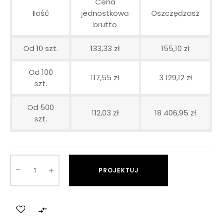
Cena
Ilość
jednostkowa
Oszczędzasz
brutto
Od 10 szt.
133,33 zł
155,10 zł
Od 100
117,55 zł
3 129,12 zł
szt.
Od 500
112,03 zł
18 406,95 zł
szt.
PROJEKTUJ
