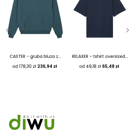
‹
›
CASTER - gruba bluza z...
RELAXER - tshirt oversized...
Cena
Cena
od 178,30 zł
236,94 zł
od 49,18 zł
65,48 zł