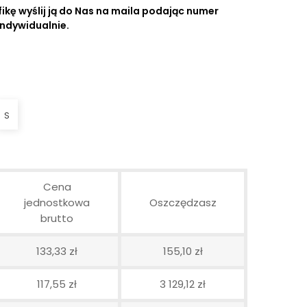
ikę wyślij ją do Nas na maila podając numer
indywidualnie.
S
Cena
jednostkowa
Oszczędzasz
brutto
133,33 zł
155,10 zł
117,55 zł
3 129,12 zł