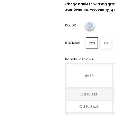
Chcąc nanieść własną graf
zamówienia, wycenimy ją 
KOLOR
ROZMIAR
2XS
XS
Rabaty ilościowe
Ilość
Od 10 szt.
Od 100 szt.