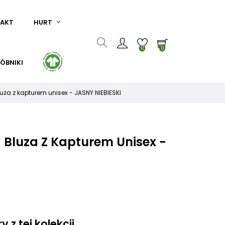
AKT
HURT
0
0
ÓBNIKI
luza z kapturem unisex - JASNY NIEBIESKI
 Bluza Z Kapturem Unisex -
I
 z tej kolekcji