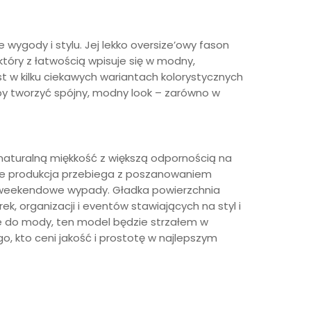
 wygody i stylu. Jej lekko oversize’owy fason
tóry z łatwością wpisuje się w modny,
st w kilku ciekawych wariantach kolorystycznych
 by tworzyć spójny, modny look – zarówno w
y naturalną miękkość z większą odpornością na
, że produkcja przebiega z poszanowaniem
 po weekendowe wypady. Gładka powierzchnia
k, organizacji i eventów stawiających na styl i
ie do mody, ten model będzie strzałem w
o, kto ceni jakość i prostotę w najlepszym