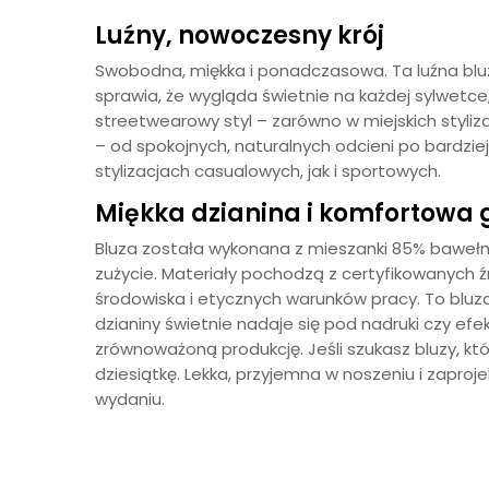
Luźny, nowoczesny krój
Swobodna, miękka i ponadczasowa. Ta luźna bluza 
sprawia, że wygląda świetnie na każdej sylwetce
streetwearowy styl – zarówno w miejskich styliz
– od spokojnych, naturalnych odcieni po bardzie
stylizacjach casualowych, jak i sportowych.
Miękka dzianina i komfortowa
Bluza została wykonana z mieszanki 85% bawełny 
zużycie. Materiały pochodzą z certyfikowanych 
środowiska i etycznych warunków pracy. To bluz
dzianiny świetnie nadaje się pod nadruki czy efe
zrównoważoną produkcję. Jeśli szukasz bluzy, k
dziesiątkę. Lekka, przyjemna w noszeniu i zaproj
wydaniu.