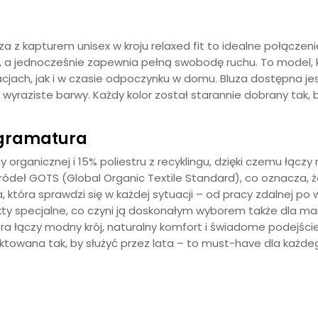
z kapturem unisex w kroju relaxed fit to idealne połączenie
, a jednocześnie zapewnia pełną swobodę ruchu. To model, k
acjach, jak i w czasie odpoczynku w domu. Bluza dostępna je
j wyraziste barwy. Każdy kolor został starannie dobrany tak,
 gramatura
organicznej i 15% poliestru z recyklingu, dzięki czemu łącz
źródeł GOTS (Global Organic Textile Standard), co oznacza
a, która sprawdzi się w każdej sytuacji – od pracy zdalnej
kty specjalne, co czyni ją doskonałym wyborem także dla mare
tóra łączy modny krój, naturalny komfort i świadome podejśc
ektowana tak, by służyć przez lata – to must-have dla każdeg