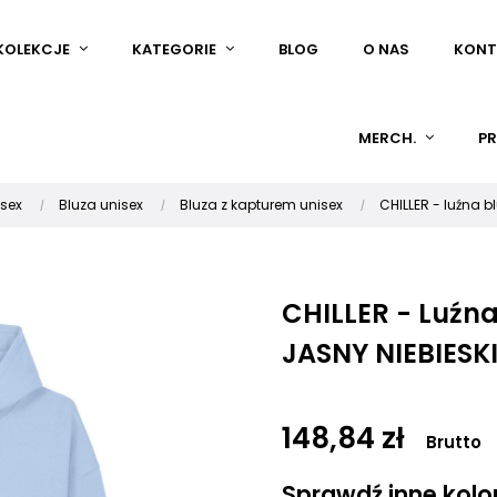
KOLEKCJE
KATEGORIE
BLOG
O NAS
KONT
MERCH.
PR
isex
Bluza unisex
Bluza z kapturem unisex
CHILLER - luźna b
CHILLER - Luźna
JASNY NIEBIESK
148,84 zł
Brutto
Sprawdź inne kolory