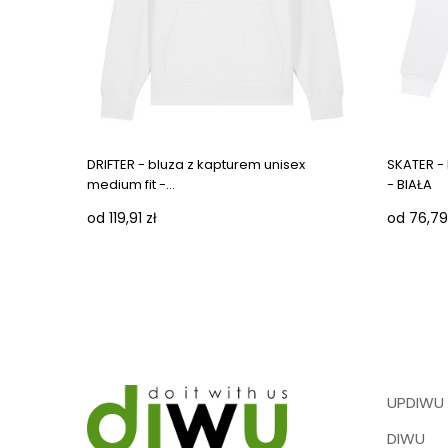
Next ima
DRIFTER - bluza z kapturem unisex
SKATER -
medium fit -...
- BIAŁA
od 119,91 zł
od 76,79
UPDIWU
DIWU