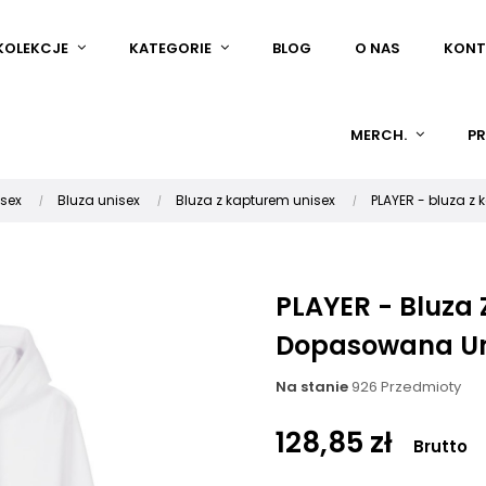
KOLEKCJE
KATEGORIE
BLOG
O NAS
KONT
MERCH.
PR
isex
Bluza unisex
Bluza z kapturem unisex
PLAYER - bluza z
PLAYER - Bluza
Dopasowana Uni
Na stanie
926 Przedmioty
128,85 zł
Brutto