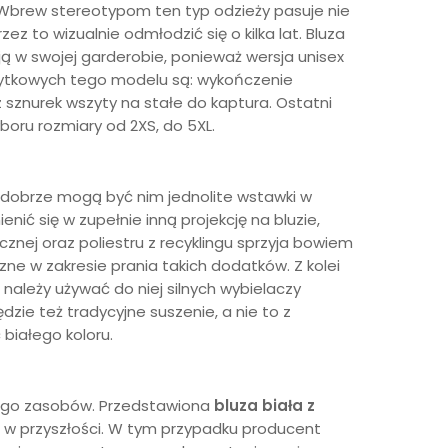
 Wbrew stereotypom ten typ odzieży pasuje nie
 to wizualnie odmłodzić się o kilka lat. Bluza
 w swojej garderobie, ponieważ wersja unisex
żytkowych tego modelu są: wykończenie
sznurek wszyty na stałe do kaptura. Ostatni
oru rozmiary od 2XS, do 5XL.
 dobrze mogą być nim jednolite wstawki w
ć się w zupełnie inną projekcję na bluzie,
znej oraz poliestru z recyklingu sprzyja bowiem
ne w zakresie prania takich dodatków. Z kolei
e należy używać do niej silnych wybielaczy
dzie też tradycyjne suszenie, a nie to z
białego koloru.
jego zasobów. Przedstawiona
bluza biała z
w przyszłości. W tym przypadku producent