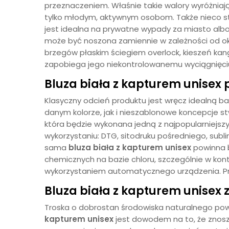
przeznaczeniem. Właśnie takie walory wyróżniaj
tylko młodym, aktywnym osobom. Także nieco star
jest idealna na prywatne wypady za miasto albo
może być noszona zamiennie w zależności od ok
brzegów płaskim ściegiem overlock, kieszeń kan
zapobiega jego niekontrolowanemu wyciągnięciu 
Bluza biała z kapturem unisex
Klasyczny odcień produktu jest wręcz idealną b
danym kolorze, jak i nieszablonowe koncepcje s
która będzie wykonana jedną z najpopularniejszy
wykorzystaniu: DTG, sitodruku pośredniego, subl
sama
bluza biała z kapturem unisex
powinna 
chemicznych na bazie chloru, szczególnie w konta
wykorzystaniem automatycznego urządzenia. Prz
Bluza biała z kapturem unisex
Troska o dobrostan środowiska naturalnego pow
kapturem unisex
jest dowodem na to, że znos