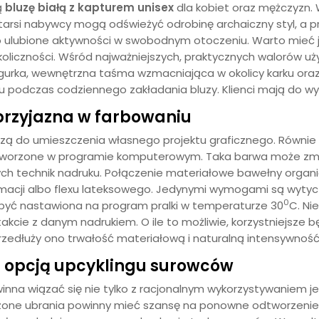
ą
bluzę białą z kapturem unisex
dla kobiet oraz mężczyzn.
si nabywcy mogą odświeżyć odrobinę archaiczny styl, a przez
 ulubione aktywności w swobodnym otoczeniu. Warto mieć ją
oliczności. Wśród najważniejszych, praktycznych walorów u
gurka, wewnętrzna taśma wzmacniająca w okolicy karku oraz 
podczas codziennego zakładania bluzy. Klienci mają do wyb
 przyjazna w farbowaniu
azą do umieszczenia własnego projektu graficznego. Równie
tworzone w programie komputerowym. Taka barwa może zmieni
ch technik nadruku. Połączenie materiałowe bawełny organic
imacji albo flexu lateksowego. Jedynymi wymogami są wytycz
0
być nastawiona na program pralki w temperaturze 30
C. Ni
kcie z danym nadrukiem. O ile to możliwie, korzystniejsze bę
edłuży ono trwałość materiałową i naturalną intensywność 
 z opcją upcyklingu surowców
inna wiązać się nie tylko z racjonalnym wykorzystywaniem 
zone ubrania powinny mieć szansę na ponowne odtworzenie 