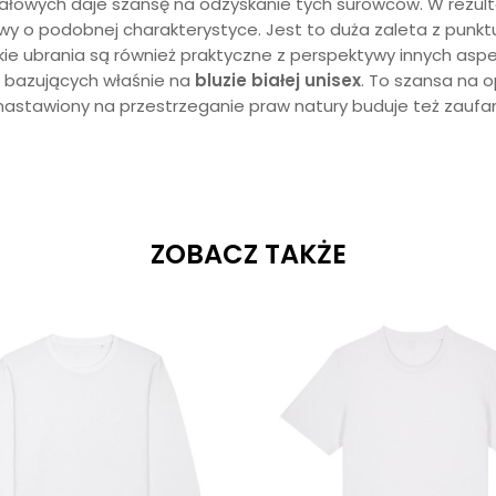
łowych daje szansę na odzyskanie tych surowców. W rezult
owy o podobnej charakterystyce. Jest to duża zaleta z punk
kie ubrania są również praktyczne z perspektywy innych as
w bazujących właśnie na
bluzie białej unisex
. To szansa na
 nastawiony na przestrzeganie praw natury buduje też zaufan
ZOBACZ TAKŻE