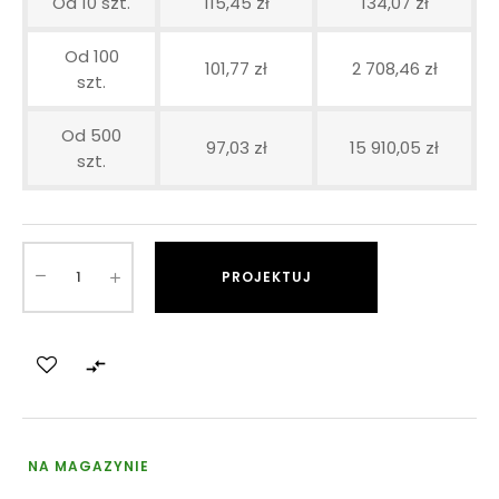
Od 10 szt.
115,45 zł
134,07 zł
Od 100
101,77 zł
2 708,46 zł
szt.
Od 500
97,03 zł
15 910,05 zł
szt.
PROJEKTUJ

NA MAGAZYNIE