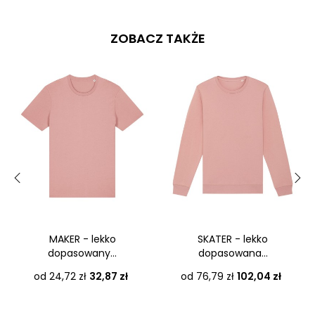
ZOBACZ TAKŻE
‹
›
MAKER - lekko
SKATER - lekko
dopasowany...
dopasowana...
Cena
Cena
od 24,72 zł
32,87 zł
od 76,79 zł
102,04 zł