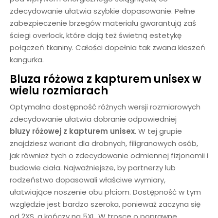
zdecydowanie ułatwia szybkie dopasowanie. Pełne
zabezpieczenie brzegów materiału gwarantują zaś
ściegi overlock, które dają też świetną estetykę
połączeń tkaniny. Całości dopełnia tak zwana kieszeń
kangurka.
Bluza różowa z kapturem unisex w
wielu rozmiarach
Optymalna dostępność różnych wersji rozmiarowych
zdecydowanie ułatwia dobranie odpowiedniej
bluzy
różowej
z kapturem unisex
. W tej grupie
znajdziesz wariant dla drobnych, filigranowych osób,
jak również tych o zdecydowanie odmiennej fizjonomii i
budowie ciała. Najważniejsze, by partnerzy lub
rodzeństwo dopasowali właściwe wymiary,
ułatwiające noszenie obu płciom. Dostępność w tym
względzie jest bardzo szeroka, ponieważ zaczyna się
od 2XS, a kończy na 5XL. W trosce o poprawne