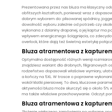
Prezentowana przez nas bluza ma klasyczny odc
obfitszych kształtach, ponieważ wraz z dopaso
dobrym wyborem do: plisowanej spódnicy, jogge
dowolność wyboru zależnie od potrzeb czy okolic
wykonana z dzianiny drapanej, a jej kaptur ma
wpływem energicznego ściągnięcia, co zdecydow
overlock, które dają też świetną estetykę połąc
Bluza atramentowa z kapturem
Optymalna dostępność różnych wersji rozmiaro
znajdziesz wariant dla drobnych, filigranowych o
rodzeństwo dopasowali właściwe wymiary, ułatw
a kończy na 5XL. W trosce o poprawne wykonan
wokół klatki piersiowej. To dwa, kluczowe para
aktywności bluza może skurczyć się o około 5% 
ma także właściwe przechowywanie. Odczyt pomi
Bluza atramentowa z kapturem 
Złożenie większego zamówienia na wybrane opcj