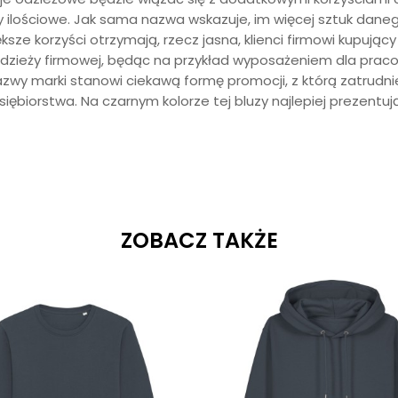
 ilościowe. Jak sama nazwa wskazuje, im więcej sztuk dane
ze korzyści otrzymają, rzecz jasna, klienci firmowi kupujący 
zieży firmowej, będąc na przykład wyposażeniem dla praco
wy marki stanowi ciekawą formę promocji, z którą zatrudnien
biorstwa. Na czarnym kolorze tej bluzy najlepiej prezentują 
ZOBACZ TAKŻE