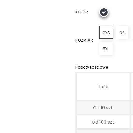
KOLOR
2XS
XS
ROZMIAR
5XL
Rabaty ilościowe
Ilość
Od 10 szt.
Od 100 szt.