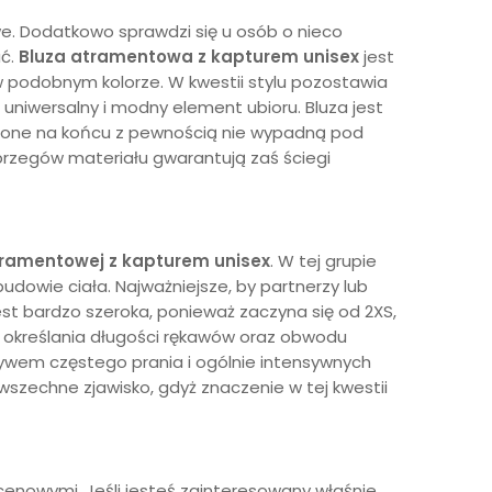
e. Dodatkowo sprawdzi się u osób o nieco
ać.
Bluza atramentowa z kapturem unisex
jest
 podobnym kolorze. W kwestii stylu pozostawia
 uniwersalny i modny element ubioru. Bluza jest
nione na końcu z pewnością nie wypadną pod
rzegów materiału gwarantują zaś ściegi
ramentowej
z kapturem unisex
. W tej grupie
budowie ciała. Najważniejsze, by partnerzy lub
t bardzo szeroka, ponieważ zaczyna się od 2XS,
 określania długości rękawów oraz obwodu
ływem częstego prania i ogólnie intensywnych
szechne zjawisko, gdyż znaczenie w tej kwestii
enowymi. Jeśli jesteś zainteresowany właśnie