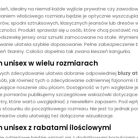
ień, idealny na niemal każde wyjście prywatne czy zawodow
waniem właściwego rozmiaru będzie je optycznie wyszczupl
rów, spodni sztruksowych, klasycznych jeansów lub dresów w
zności. Produkt sprawdzi się u osób, które chcą postawić na
 podszewkę jersey oraz sznurki zamocowane na stałe. Wymie
anie ułatwia szybkie dopasowanie. Pełne zabezpieczenie b
zeń tkaniny. Całości dopełnia tak zwana kieszeń kangurka.
 unisex w wielu rozmiarach
wych zdecydowanie ułatwia dobranie odpowiedniej
bluzy
at
sób, jak również tych o zdecydowanie odmiennej fizjonomii i 
iające noszenie obu płciom. Dostępność w tym względzie jes
ie pomiarów publikujemy szczegółowe wskazówki dotyczące
metry, które warto uwzględniać z niewielkim zapasem. Pod wp
w stosunku do początkowego rozmiaru. Nie jest to jednak pow
arów ciała ułatwiają też dołączone wizualizacje.
unisex z rabatami ilościowymi
e odzieżowe będzie wiązać się z dodatkowymi korzyściami c