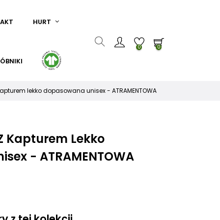
AKT
HURT
0
0
ÓBNIKI
z kapturem lekko dopasowana unisex - ATRAMENTOWA
 Z Kapturem Lekko
nisex - ATRAMENTOWA
 z tej kolekcji