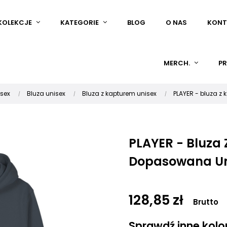
KOLEKCJE
KATEGORIE
BLOG
O NAS
KONT
MERCH.
PR
isex
Bluza unisex
Bluza z kapturem unisex
PLAYER - bluza 
PLAYER - Bluza
Dopasowana U
128,85 zł
Brutto
Sprawdź inne kolory