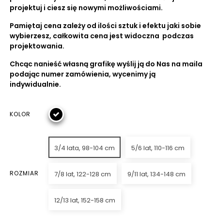
projektuj i ciesz się nowymi możliwościami.
Pamiętaj cena zależy od ilości sztuk i efektu jaki sobie
wybierzesz, całkowita cena jest widoczna podczas
projektowania.
Chcąc nanieść własną grafikę wyślij ją do Nas na maila
podając numer zamówienia, wycenimy ją
indywidualnie.
KOLOR
3/4 lata, 98-104 cm
5/6 lat, 110-116 cm
ROZMIAR
7/8 lat, 122-128 cm
9/11 lat, 134-148 cm
12/13 lat, 152-158 cm