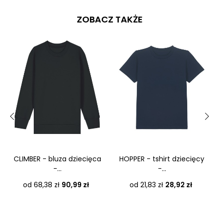
ZOBACZ TAKŻE
‹
›
CLIMBER - bluza dziecięca
HOPPER - tshirt dziecięcy
-...
-...
Cena
Cena
od 68,38 zł
90,99 zł
od 21,83 zł
28,92 zł