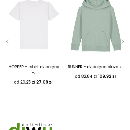
‹
›
HOPPER - tshirt dziecięcy
RUNNER - dziecięca bluza z...
-...
Cena
od 82,84 zł
109,92 zł
Cena
od 20,25 zł
27,08 zł