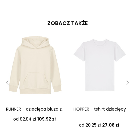
ZOBACZ TAKŻE
‹
›
RUNNER - dziecięca bluza z...
HOPPER - tshirt dziecięcy
-...
Cena
od 82,84 zł
109,92 zł
Cena
od 20,25 zł
27,08 zł