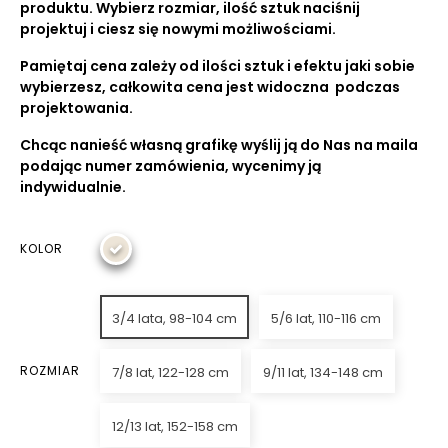
produktu. Wybierz rozmiar, ilość sztuk naciśnij
projektuj i ciesz się nowymi możliwościami.
Pamiętaj cena zależy od ilości sztuk i efektu jaki sobie
wybierzesz, całkowita cena jest widoczna podczas
projektowania.
Chcąc nanieść własną grafikę wyślij ją do Nas na maila
podając numer zamówienia, wycenimy ją
indywidualnie.
KOLOR
3/4 lata, 98-104 cm
5/6 lat, 110-116 cm
ROZMIAR
7/8 lat, 122-128 cm
9/11 lat, 134-148 cm
12/13 lat, 152-158 cm