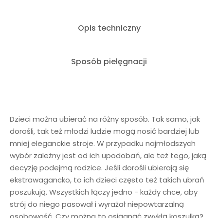
Opis techniczny
Sposób pielęgnacji
Dzieci można ubierać na różny sposób. Tak samo, jak
dorośli, tak też młodzi ludzie mogą nosić bardziej lub
mniej eleganckie stroje. W przypadku najmłodszych
wybór zależny jest od ich upodobań, ale też tego, jaką
decyzję podejmą rodzice. Jeśli dorośli ubierają się
ekstrawagancko, to ich dzieci często też takich ubrań
poszukują. Wszystkich łączy jedno - każdy chce, aby
strój do niego pasował i wyrażał niepowtarzalną
osobowość. Czy można to osiągnąć zwykłą koszulką?