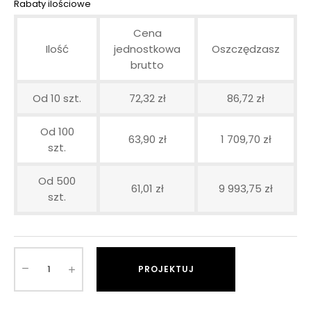
Rabaty ilościowe
Cena
Ilość
jednostkowa
Oszczędzasz
brutto
Od 10 szt.
72,32 zł
86,72 zł
Od 100
63,90 zł
1 709,70 zł
szt.
Od 500
61,01 zł
9 993,75 zł
szt.
PROJEKTUJ