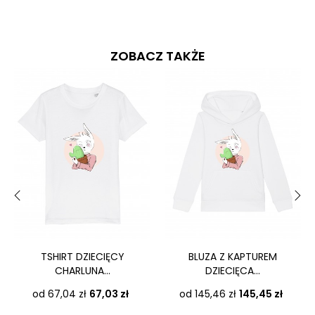
ZOBACZ TAKŻE
‹
›
TSHIRT DZIECIĘCY
BLUZA Z KAPTUREM
CHARLUNA...
DZIECIĘCA...
Cena
Cena
od 67,04 zł
67,03 zł
od 145,46 zł
145,45 zł