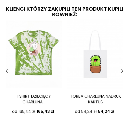
KLIENCI KTÓRZY ZAKUPILI TEN PRODUKT KUPILI
RÓWNIEŻ:
‹
›
TSHIRT DZIECIĘCY
TORBA CHARLUNA NADRUK
CHARLUNA...
KAKTUS
Cena
Cena
od 165,44 zł
165,43 zł
od 54,24 zł
54,24 zł