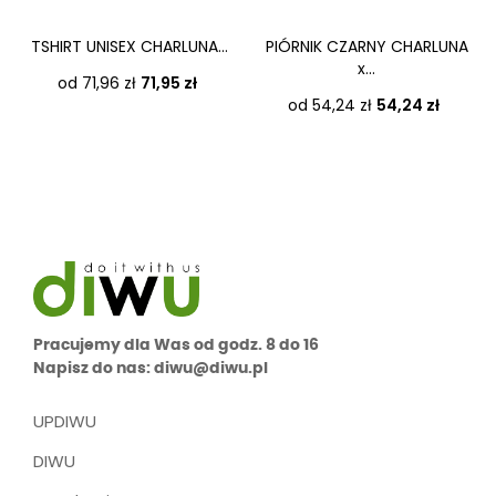
TSHIRT UNISEX CHARLUNA...
PIÓRNIK CZARNY CHARLUNA
x...
Cena
od 71,96 zł
71,95 zł
Cena
od 54,24 zł
54,24 zł
Pracujemy dla Was od godz. 8 do 16
Napisz do nas: diwu@diwu.pl
UPDIWU
DIWU