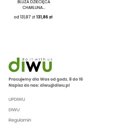
BLUZA DZIECIĘCA
CHARLUNA...
Cena
od 131,87 zł
131,86 zł
Pracujemy dla Was od godz. 8 do 16
Napisz do nas: diwu@diwu.pl
UPDIWU
DIWU
Regulamin