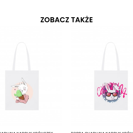
ZOBACZ TAKŻE
ges
Next images