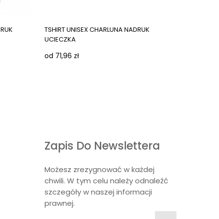
Next images
Next ima
DRUK
TSHIRT UNISEX CHARLUNA NADRUK
TSHIRT 
UCIECZKA
LUZIK
od 71,96 zł
od 67,04
Zapis Do Newslettera
Możesz zrezygnować w każdej
chwili. W tym celu należy odnaleźć
szczegóły w naszej informacji
prawnej.