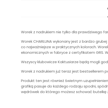
Worek z nadrukiem nie tylko dla prawdziwego fa
Worek CHARLUNA wykonany jest z bardzo grubej ba
co najważniejsze w praktycznych kolorach. Wor
ekonomicznych w fabryce z certyfikatem GRS. W
Wszyscy klubowicze Kaktusiarze będą mogli godn
Worek z nadrukiem już teraz jest bestsellerem
Produkt ten jest również świetnym uzupełnieniem
grafiką pasuje do każdego rodzaju spodni, spód
wędrówek do którego możesz schować butelkę z wo