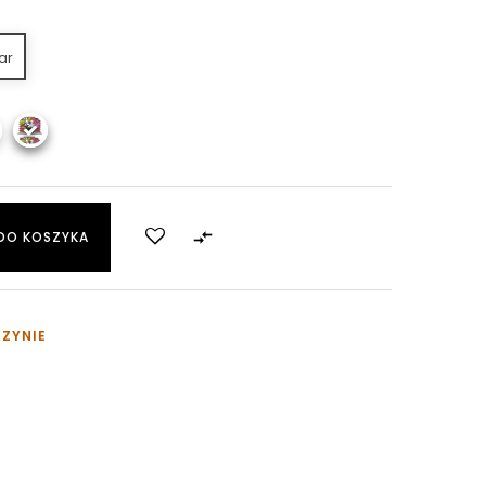
ar

DO KOSZYKA
AZYNIE