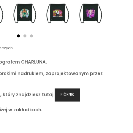
boczych
tografem CHARLUNA.
orskimi nadrukiem, zaprojektowanym przez
 który znajdziesz tutaj
PIÓRNIK
żej w zakładkach.