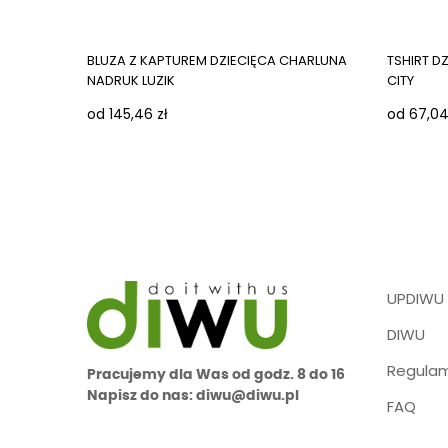
Next ima
BLUZA Z KAPTUREM DZIECIĘCA CHARLUNA
TSHIRT D
NADRUK LUZIK
CITY
od 145,46 zł
od 67,04
UPDIWU
DIWU
Regulam
Pracujemy dla Was od godz. 8 do 16
Napisz do nas: diwu@diwu.pl
FAQ