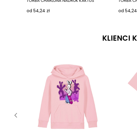
TORBA CHARLUNA NADRUK KAKTUS
TORBA C
od 54,24 zł
od 54,24
KLIENCI 
‹