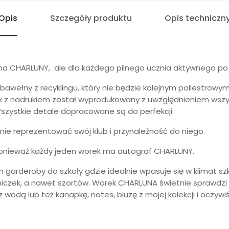
Opis
Szczegóły produktu
Opis techniczn
na CHARLUNY, ale dla każdego pilnego ucznia aktywnego po 
wełny z recyklingu, który nie będzie kolejnym poliestrowym 
ek z nadrukiem został wyprodukowany z uwzględnieniem wszy
szystkie detale dopracowane są do perfekcji.
ie reprezentować swój klub i przynależność do niego.
 ponieważ każdy jeden worek ma autograf CHARLUNY.
 garderoby do szkoły gdzie idealnie wpasuje się w klimat sz
niczek, a nawet szortów. Worek CHARLUNA świetnie sprawdzi
dą lub też kanapkę, notes, bluzę z mojej kolekcji i oczywiś