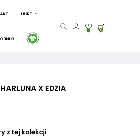
AKT
HURT
0
0
ÓBNIKI
HARLUNA X EDZIA
 z tej kolekcji