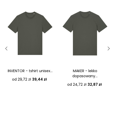
‹
›
INVENTOR - tshirt unisex...
MAKER - lekko
dopasowany...
Cena
od 29,72 zł
39,44 zł
Cena
od 24,72 zł
32,87 zł