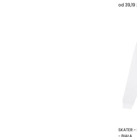
od 39,19 
SKATER -
- BIAŁA