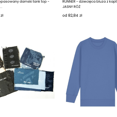
opasowany damski tank top -
RUNNER - dziecięca bluza z kap
..
JASNY RÓŻ
zł
od 82,84 zł
Next images