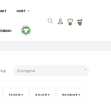
AKT
HURT
0
0
ÓBNIKI

tuj:
Dostępne
FASON
KOLOR
ROZMIAR