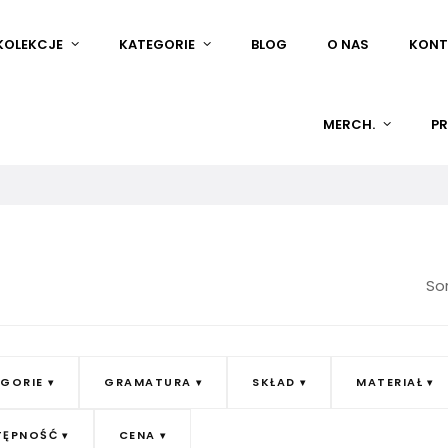
KOLEKCJE
KATEGORIE
BLOG
O NAS
KONT
MERCH.
PR
Sor
GORIE
GRAMATURA
SKŁAD
MATERIAŁ
TĘPNOŚĆ
CENA