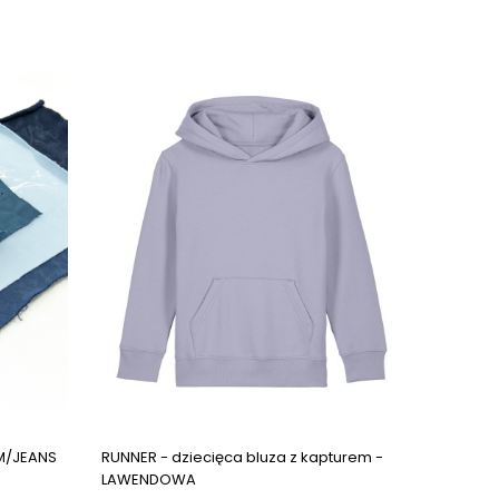
Next images
Next images
M/JEANS
RUNNER - dziecięca bluza z kapturem -
LAWENDOWA