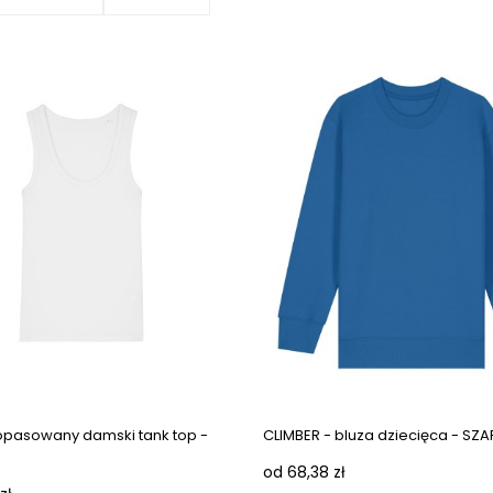
opasowany damski tank top -
CLIMBER - bluza dziecięca - SZ
od 68,38 zł