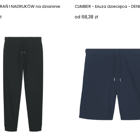
PRAŃ I NADRUKÓW na dzianinie
CLIMBER - bluza dziecięca - DEN
ł
od 68,38 zł
Next images