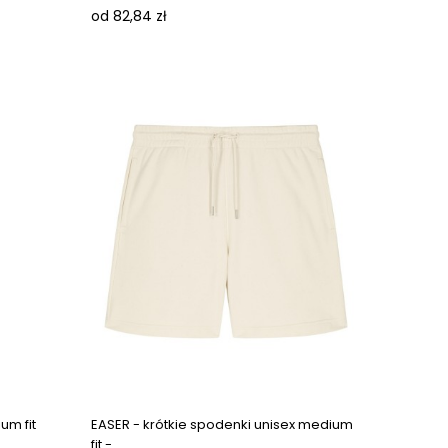
od 82,84 zł
Next images
Next images
um fit
EASER - krótkie spodenki unisex medium
fit -...