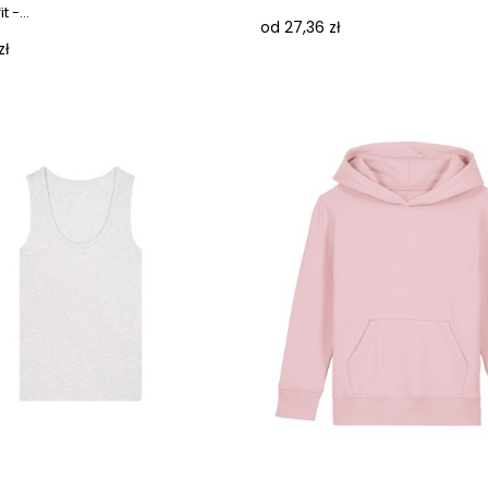
 -...
od 27,36 zł
zł