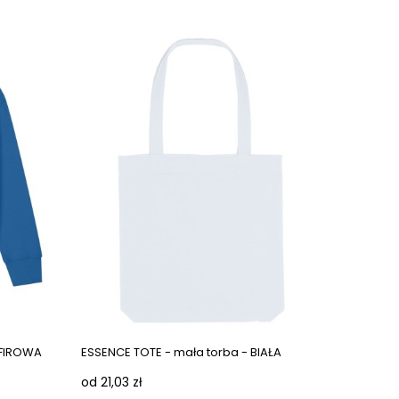
Next images
AFIROWA
ESSENCE TOTE - mała torba - BIAŁA
od 21,03 zł