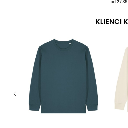
od 27,36 
KLIENCI 
‹