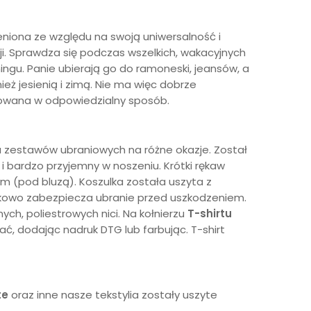
ceniona ze względu na swoją uniwersalność i
ji. Sprawdza się podczas wszelkich, wakacyjnych
gu. Panie ubierają go do ramoneski, jeansów, a
eż jesienią i zimą. Nie ma więc dobrze
kowana w odpowiedzialny sposób.
u zestawów ubraniowych na różne okazje. Został
i bardzo przyjemny w noszeniu. Krótki rękaw
m (pod bluzą). Koszulka została uszyta z
tkowo zabezpiecza ubranie przed uszkodzeniem.
ch, poliestrowych nici. Na kołnierzu
T-shirtu
ać, dodając nadruk DTG lub farbując. T-shirt
te
oraz inne nasze tekstylia zostały uszyte