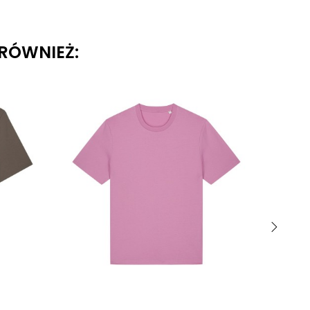
 RÓWNIEŻ:
›