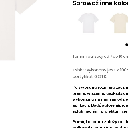
Sprawdź inne kolory
Termin realizacji od 7 do 10 d
Tshirt wykonany jest z 10
certyfikat GOTS.
Po wybraniu rozmiaru zaczn
prania, wiązania, uszkadzani
wykonaniu na nim samodzieln
aplikacji. Bądź autorem/pro
sztuk naciśnij projektuj i c
Pamiętaj cena zależy od ilo
całkowita cena jest wido