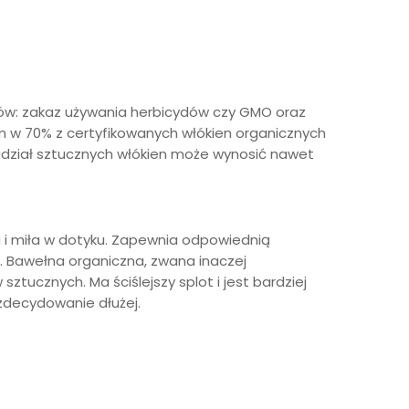
nków: zakaz używania herbicydów czy GMO oraz
mum w 70% z certyfikowanych włókien organicznych
e udział sztucznych włókien może wynosić nawet
a i miła w dotyku. Zapewnia odpowiednią
m. Bawełna organiczna, zwana inaczej
tucznych. Ma ściślejszy splot i jest bardziej
zdecydowanie dłużej.