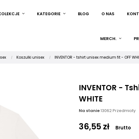
KOLEKCJE
KATEGORIE
BLOG
O NAS
KONT
MERCH.
PR
isex
Koszulki unisex
INVENTOR - tshirt unisex medium fit - OFF WH
INVENTOR - Tshi
WHITE
Na stanie
13062 Przedmioty
36,55 zł
Brutto