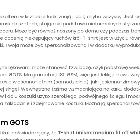
ekoltem w kształcie łódki znają i lubią chyba wszyscy. Jest 
damskich szafach, stając się podstawą nieformalnych stylizac
ceru. Może być również noszony po domu czy podczas trenin
ocenią niekrępujący ruchów krój. T-shirt jest w użyciu równi
ulki. Twoja może być spersonalizowana i w dodatku wyprodu
ymi rękawami
może stanowić tzw. bazę, czyli podstawę wiel
tem GOTS. Ma gramaturę 180 GSM, więc jest lekki, przewiewny 
resie wiosenno-letnim (samodzielnie), jak i jesienno-zimowy
ianej singel. Wewnętrzna taśma wzmacniająca na karku doda
 dołu koszulki użyto szerokiego, podwójnego ściegu i mocny
ia zakładanie i zdejmowanie koszulki. Można ją spersonalizow
tem GOTS
yfikat poświadczający, że
T-shirt unisex medium fit off whi
rodowiska i praw pracowniczych w obszarach: