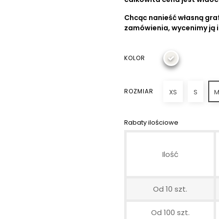
Chcąc nanieść własną graf
zamówienia, wycenimy ją 
KOLOR
ROZMIAR
XS
S
Rabaty ilościowe
Ilość
Od 10 szt.
Od 100 szt.