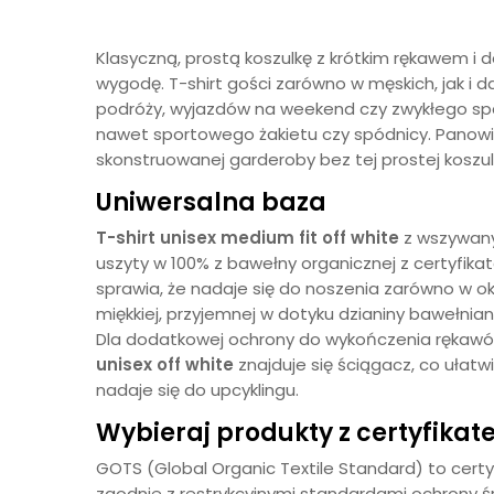
Klasyczną, prostą koszulkę z krótkim rękawem i d
wygodę. T-shirt gości zarówno w męskich, jak i 
podróży, wyjazdów na weekend czy zwykłego spa
nawet sportowego żakietu czy spódnicy. Panowie d
skonstruowanej garderoby bez tej prostej kosz
Uniwersalna baza
T-shirt unisex medium fit off white
z wszywan
uszyty w 100% z bawełny organicznej z certyfika
sprawia, że nadaje się do noszenia zarówno w ok
miękkiej, przyjemnej w dotyku dzianiny bawełn
Dla dodatkowej ochrony do wykończenia rękawów i
unisex off white
znajduje się ściągacz, co ułatw
nadaje się do upcyklingu.
Wybieraj produkty z certyfika
GOTS (Global Organic Textile Standard) to cert
zgodnie z restrykcyjnymi standardami ochrony ś