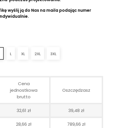
ikę wyślij ją do Nas na maila podając numer
indywidualnie.
M
L
XL
2XL
3XL
Cena
jednostkowa
Oszczędzasz
brutto
32,61 zł
39,48 zł
28,66 zł
789,66 zł