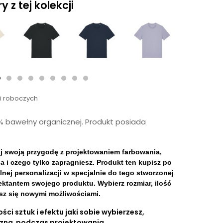
 z tej kolekcji
ni roboczych
0% bawełny organicznej. Produkt posiada
ij swoją przygodę z projektowaniem farbowania,
a i czego tylko zapragniesz. Produkt ten kupisz po
ej personalizacji w specjalnie do tego stworzonej
jektantem swojego produktu. Wybierz rozmiar, ilość
iesz się nowymi możliwościami.
ści sztuk i efektu jaki sobie wybierzesz,
czna podczas projektowania.