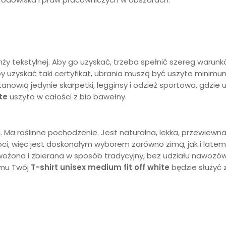
nży tekstylnej. Aby go uzyskać, trzeba spełnić szereg waru
 Aby uzyskać taki certyfikat, ubrania muszą być uszyte mini
tanowią jedynie skarpetki, legginsy i odzież sportowa, gdzi
te
uszyto w całości z bio bawełny.
. Ma roślinne pochodzenie. Jest naturalna, lekka, przewiewn
goci, więc jest doskonałym wyborem zarówno zimą, jak i late
ożona i zbierana w sposób tradycyjny, bez udziału nawozów sz
emu Twój
T-shirt unisex medium fit
off white
będzie służyć 