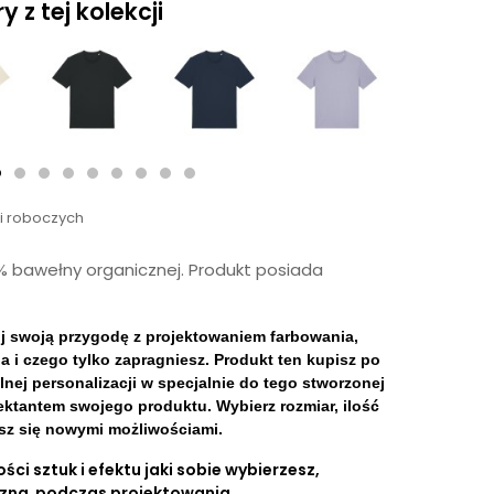
 z tej kolekcji
ni roboczych
0% bawełny organicznej. Produkt posiada
ij swoją przygodę z projektowaniem farbowania,
a i czego tylko zapragniesz. Produkt ten kupisz po
ej personalizacji w specjalnie do tego stworzonej
jektantem swojego produktu. Wybierz rozmiar, ilość
iesz się nowymi możliwościami.
ści sztuk i efektu jaki sobie wybierzesz,
czna podczas projektowania.