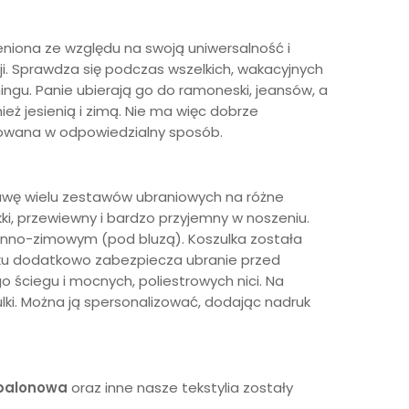
ceniona ze względu na swoją uniwersalność i
ji. Sprawdza się podczas wszelkich, wakacyjnych
gu. Panie ubierają go do ramoneski, jeansów, a
eż jesienią i zimą. Nie ma więc dobrze
kowana w odpowiedzialny sposób.
tawę wielu zestawów ubraniowych na różne
ki, przewiewny i bardzo przyjemny w noszeniu.
sienno-zimowym (pod bluzą). Koszulka została
arku dodatkowo zabezpiecza ubranie przed
 ściegu i mocnych, poliestrowych nici. Na
ulki. Można ją spersonalizować, dodając nadruk
balonowa
oraz inne nasze tekstylia zostały