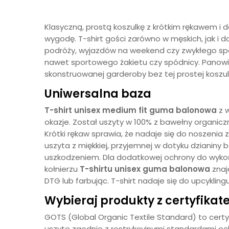
Klasyczną, prostą koszulkę z krótkim rękawem i d
wygodę. T-shirt gości zarówno w męskich, jak i 
podróży, wyjazdów na weekend czy zwykłego spa
nawet sportowego żakietu czy spódnicy. Panowie d
skonstruowanej garderoby bez tej prostej kosz
Uniwersalna baza
T-shirt unisex medium fit guma balonowa
z 
okazje. Został uszyty w 100% z bawełny organicz
Krótki rękaw sprawia, że nadaje się do noszenia
uszyta z miękkiej, przyjemnej w dotyku dziani
uszkodzeniem. Dla dodatkowej ochrony do wykońc
kołnierzu
T-shirtu unisex
guma balonowa
znaj
DTG lub farbując. T-shirt nadaje się do upcyklingu
Wybieraj produkty z certyfika
GOTS (Global Organic Textile Standard) to cert
uszyte zgodnie z restrykcyjnymi standardami oc