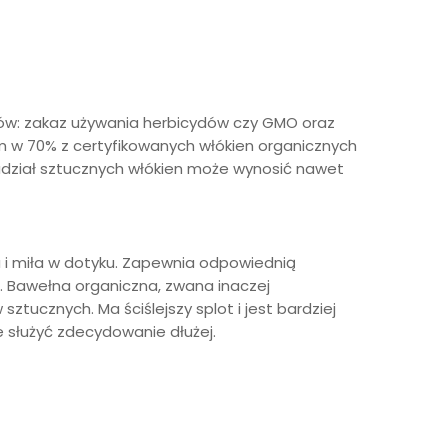
nków: zakaz używania herbicydów czy GMO oraz
mum w 70% z certyfikowanych włókien organicznych
e udział sztucznych włókien może wynosić nawet
a i miła w dotyku. Zapewnia odpowiednią
m. Bawełna organiczna, zwana inaczej
tucznych. Ma ściślejszy splot i jest bardziej
e służyć zdecydowanie dłużej.