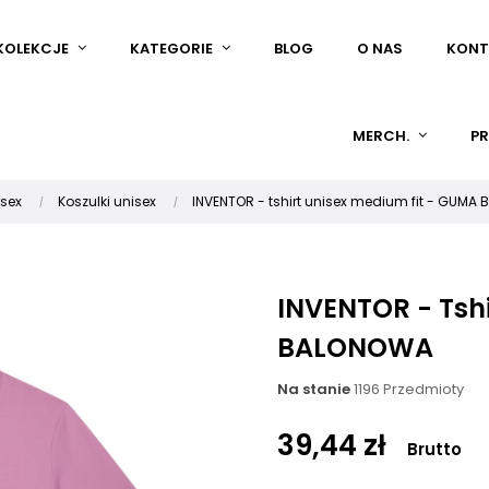
KOLEKCJE
KATEGORIE
BLOG
O NAS
KONT
MERCH.
PR
isex
Koszulki unisex
INVENTOR - tshirt unisex medium fit - GUM
INVENTOR - Tsh
BALONOWA
Na stanie
1196 Przedmioty
39,44 zł
Brutto