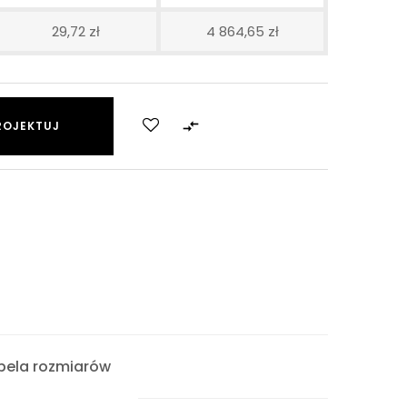
29,72 zł
4 864,65 zł

ROJEKTUJ
bela rozmiarów