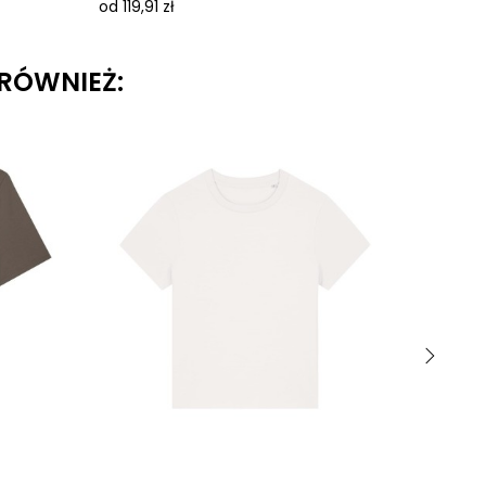
od 119,91 zł
od 92,04
 RÓWNIEŻ:
›