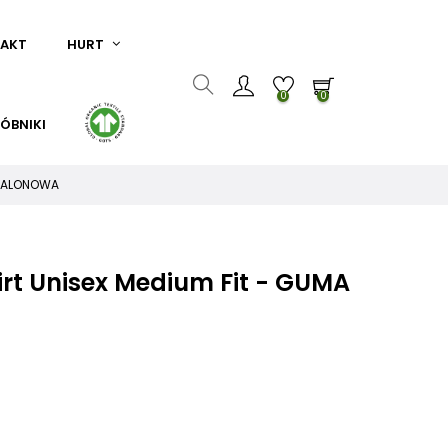
AKT
HURT
0
0
ÓBNIKI
A BALONOWA
irt Unisex Medium Fit - GUMA