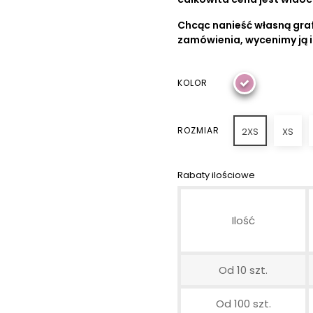
Chcąc nanieść własną graf
zamówienia, wycenimy ją 
KOLOR
ROZMIAR
2XS
XS
Rabaty ilościowe
Ilość
Od 10 szt.
Od 100 szt.