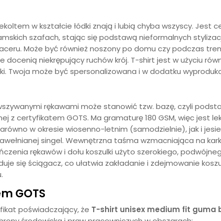
ekoltem w kształcie łódki znają i lubią chyba wszyscy. Jest 
damskich szafach, stając się podstawą nieformalnych stylizac
ceru. Może być również noszony po domu czy podczas trenin
ocenią niekrępujący ruchów krój. T-shirt jest w użyciu równi
ulki. Twoja może być spersonalizowana i w dodatku wyprodu
wszywanymi rękawami
może stanowić tzw. bazę, czyli pods
nej z certyfikatem GOTS. Ma gramaturę 180 GSM, więc jest lek
 zarówno w okresie wiosenno-letnim (samodzielnie), jak i je
ny bawełnianej singel. Wewnętrzna taśma wzmacniająca na k
zenia rękawów i dołu koszulki użyto szerokiego, podwójnego
duje się ściągacz, co ułatwia zakładanie i zdejmowanie kosz
.
tem GOTS
yfikat poświadczający, że
T-shirt unisex medium fit
guma 
hrony środowiska i praw pracowniczych w obszarach: