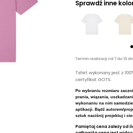
Sprawdź inne kolory
Termin realizacji od 7 do 10 d
Tshirt wykonany jest z 10
certyfikat GOTS.
Po wybraniu rozmiaru zaczn
prania, wiązania, uszkadzani
wykonaniu na nim samodzieln
aplikacji. Bądź autorem/pro
sztuk naciśnij projektuj i c
Pamiętaj cena zależy od ilo
całkowita cena jest wido