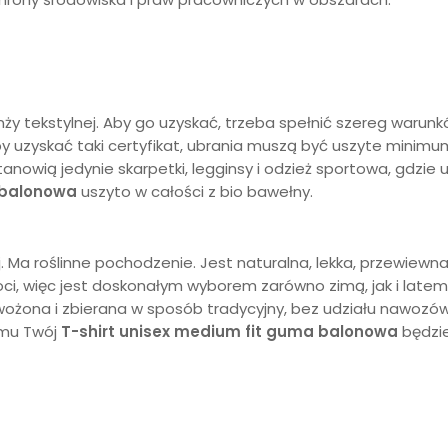
nży tekstylnej. Aby go uzyskać, trzeba spełnić szereg waru
 Aby uzyskać taki certyfikat, ubrania muszą być uszyte mini
tanowią jedynie skarpetki, legginsy i odzież sportowa, gdzi
balonowa
uszyto w całości z bio bawełny.
. Ma roślinne pochodzenie. Jest naturalna, lekka, przewiewn
goci, więc jest doskonałym wyborem zarówno zimą, jak i late
ożona i zbierana w sposób tradycyjny, bez udziału nawozów sz
emu Twój
T-shirt unisex medium fit
guma balonowa
będzi