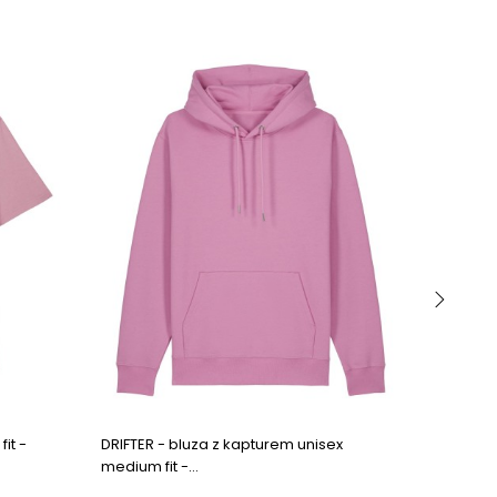
›
it -
DRIFTER - bluza z kapturem unisex
KEEPER -
medium fit -...
BALONO