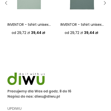
‹
›
INVENTOR - tshirt unisex...
INVENTOR - tshirt unisex...
Cena
Cena
od 29,72 zł
39,44 zł
od 29,72 zł
39,44 zł
Pracujemy dla Was od godz. 8 do 16
Napisz do nas: diwu@diwu.pl
UPDIWU