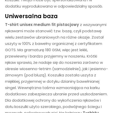
dodatku wyprodukowana w odpowiedzialny sposób.
Uniwersalna baza
T-shirt unisex medium fit pistacjowy
z wszywanymi
rękawami
może stanowić tzw. bazę, czyli podstawę
wielu zestawów ubraniowych na różne okazje. Został
uszyty w 100% z bawełny organicznej z certyfikatem
GOTS. Ma gramaturę 180 GSM, więc jest lekki,
przewiewny i bardzo przyjemny w noszeniu. Krótki
rękaw sprawia, że nadaje się do noszenia zarówno w
okresie wiosenno-letnim (samodzielnie), jak i jesienno-
zimowym (pod bluzą). Koszulka została uszyta z
miękkiej, przyjemnej w dotyku dzianiny bawełnianej
singel. Wewnętrzna taśma wzmacniająca na karku
dodatkowo zabezpiecza ubranie przed uszkodzeniem.
Dla dodatkowej ochrony do wykończenia rękawów i
dołu koszulki użyto szerokiego, podwójnego ściegu i
mocnych, poliestrowych nici. Na kołnierzu
T-shirtu