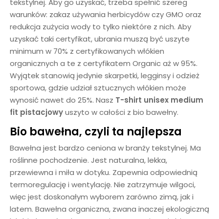
tekstylnej. Aby go uzyskać, trzeba spełnić szereg
warunków: zakaz używania herbicydów czy GMO oraz
redukcja zużycia wody to tylko niektóre z nich. Aby
uzyskać taki certyfikat, ubrania muszą być uszyte
minimum w 70% z certyfikowanych włókien
organicznych a te z certyfikatem Organic aż w 95%.
Wyjątek stanowią jedynie skarpetki, legginsy i odzież
sportowa, gdzie udział sztucznych włókien może
wynosić nawet do 25%. Nasz
T-shirt unisex medium
fit
pistacjowy
uszyto w całości z bio bawełny.
Bio bawełna, czyli ta najlepsza
Bawełna jest bardzo ceniona w branży tekstylnej. Ma
roślinne pochodzenie. Jest naturalna, lekka,
przewiewna i miła w dotyku. Zapewnia odpowiednią
termoregulację i wentylację. Nie zatrzymuje wilgoci,
więc jest doskonałym wyborem zarówno zimą, jak i
latem. Bawełna organiczna, zwana inaczej ekologiczną