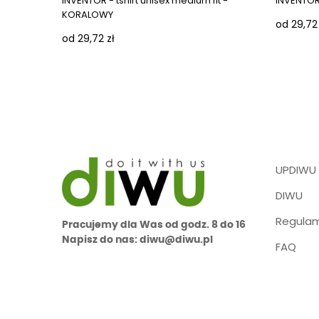
INVENTOR - tshirt unisex medium fit -
INVENTOR -
KORALOWY
od 29,72 
od 29,72 zł
UPDIWU
DIWU
Regulam
Pracujemy dla Was od godz. 8 do 16
Napisz do nas: diwu@diwu.pl
FAQ