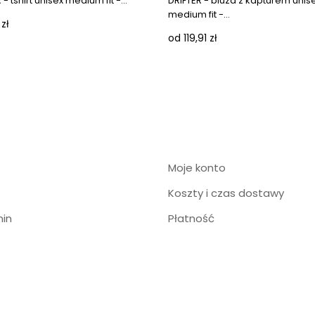
 tshirt unisex medium fit -...
DRIFTER - bluza z kapturem unis
medium fit -...
zł
od 119,91 zł
Moje konto
Koszty i czas dostawy
in
Płatność