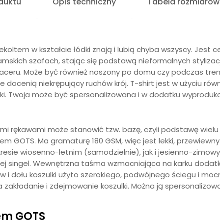
duktu
Opis techniczny
Tabela rozmiarów
ekoltem w kształcie łódki znają i lubią chyba wszyscy. Jest 
damskich szafach, stając się podstawą nieformalnych stylizac
ceru. Może być również noszony po domu czy podczas trenin
ocenią niekrępujący ruchów krój. T-shirt jest w użyciu równi
ulki. Twoja może być spersonalizowana i w dodatku wyprodu
mi rękawami
może stanowić tzw. bazę, czyli podstawę wielu
tem GOTS. Ma gramaturę 180 GSM, więc jest lekki, przewiewny 
resie wiosenno-letnim (samodzielnie), jak i jesienno-zimowy
ianej singel. Wewnętrzna taśma wzmacniająca na karku doda
 dołu koszulki użyto szerokiego, podwójnego ściegu i mocny
ia zakładanie i zdejmowanie koszulki. Można ją spersonalizowa
tem GOTS