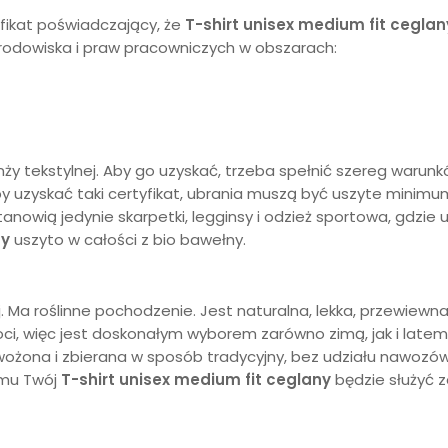
yfikat poświadczający, że
T-shirt unisex medium fit
ceglan
rodowiska i praw pracowniczych w obszarach:
nży tekstylnej. Aby go uzyskać, trzeba spełnić szereg waru
 Aby uzyskać taki certyfikat, ubrania muszą być uszyte mini
tanowią jedynie skarpetki, legginsy i odzież sportowa, gdzi
ny
uszyto w całości z bio bawełny.
. Ma roślinne pochodzenie. Jest naturalna, lekka, przewiewn
goci, więc jest doskonałym wyborem zarówno zimą, jak i late
ożona i zbierana w sposób tradycyjny, bez udziału nawozów sz
emu Twój
T-shirt unisex medium fit
ceglany
będzie służyć 