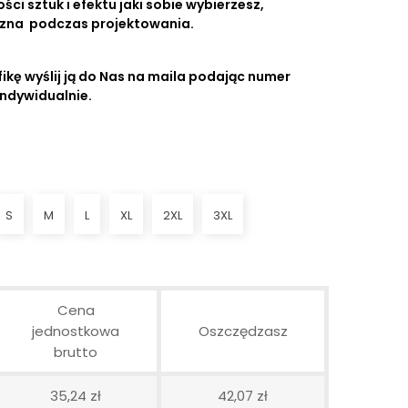
ści sztuk i efektu jaki sobie wybierzesz,
czna podczas projektowania.
ikę wyślij ją do Nas na maila podając numer
indywidualnie.
S
M
L
XL
2XL
3XL
Cena
jednostkowa
Oszczędzasz
brutto
35,24 zł
42,07 zł