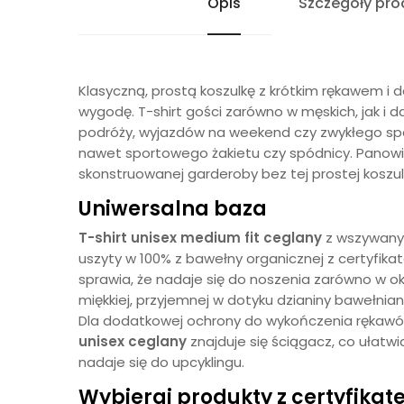
Opis
Szczegóły pro
Klasyczną, prostą koszulkę z krótkim rękawem i d
wygodę. T-shirt gości zarówno w męskich, jak i 
podróży, wyjazdów na weekend czy zwykłego spa
nawet sportowego żakietu czy spódnicy. Panowie d
skonstruowanej garderoby bez tej prostej kosz
Uniwersalna baza
T-shirt unisex medium fit ceglany
z wszywany
uszyty w 100% z bawełny organicznej z certyfika
sprawia, że nadaje się do noszenia zarówno w ok
miękkiej, przyjemnej w dotyku dzianiny bawełn
Dla dodatkowej ochrony do wykończenia rękawów i
unisex
ceglany
znajduje się ściągacz, co ułatw
nadaje się do upcyklingu.
Wybieraj produkty z certyfika