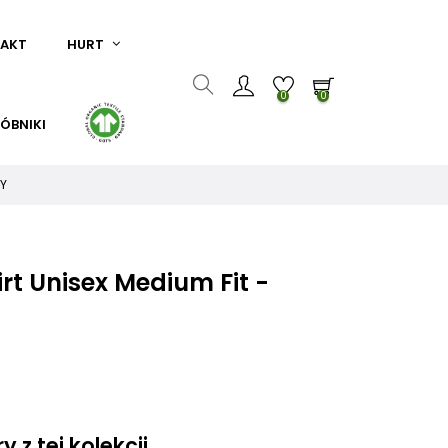
AKT
HURT
0
0
ÓBNIKI
NY
rt Unisex Medium Fit -
 z tej kolekcji