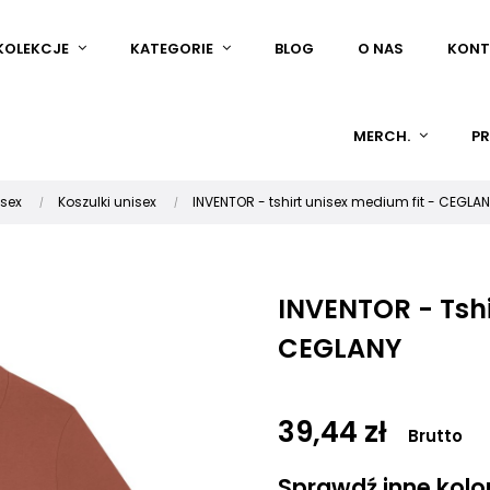
KOLEKCJE
KATEGORIE
BLOG
O NAS
KONT
MERCH.
PR
isex
Koszulki unisex
INVENTOR - tshirt unisex medium fit - CEGLA
INVENTOR - Tshi
CEGLANY
39,44 zł
Brutto
Sprawdź inne kolory