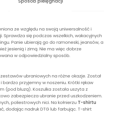
Sposób pielęgnacji
ceniona ze względu na swoją uniwersalność i
ji. Sprawdza się podczas wszelkich, wakacyjnych
gu. Panie ubierają go do ramoneski, jeansów, a
eż jesienią i zimą. Nie ma więc dobrze
kowana w odpowiedzialny sposób.
 zestawów ubraniowych na różne okazje. Został
i bardzo przyjemny w noszeniu. Krótki rękaw
m (pod bluzą). Koszulka została uszyta z
tkowo zabezpiecza ubranie przed uszkodzeniem.
ch, poliestrowych nici. Na kołnierzu
T-shirtu
ć, dodając nadruk DTG lub farbując. T-shirt