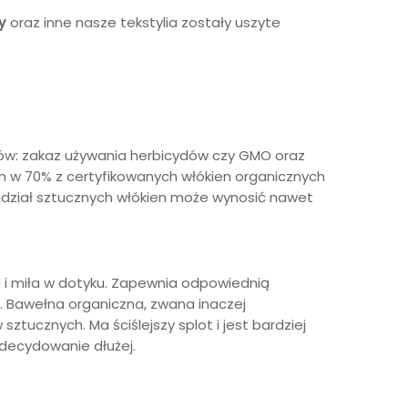
y
oraz inne nasze tekstylia zostały uszyte
nków: zakaz używania herbicydów czy GMO oraz
mum w 70% z certyfikowanych włókien organicznych
e udział sztucznych włókien może wynosić nawet
a i miła w dotyku. Zapewnia odpowiednią
m. Bawełna organiczna, zwana inaczej
tucznych. Ma ściślejszy splot i jest bardziej
zdecydowanie dłużej.