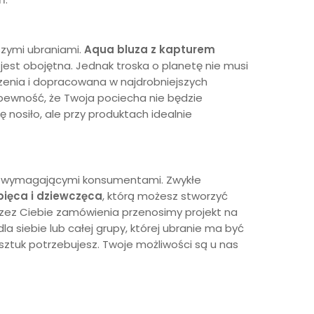
szymi ubraniami.
Aqua
bluza z kapturem
 jest obojętna. Jednak troska o planetę nie musi
zenia i dopracowana w najdrobniejszych
 pewność, że Twoja pociecha nie będzie
nosiło, ale przy produktach idealnie
dzo wymagającymi konsumentami. Zwykłe
pięca
i dziewczęca
, którą możesz stworzyć
przez Ciebie zamówienia przenosimy projekt na
la siebie lub całej grupy, której ubranie ma być
e sztuk potrzebujesz. Twoje możliwości są u nas