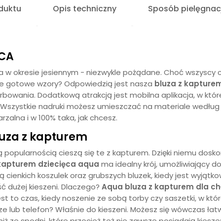
duktu
Opis techniczny
Sposób pielęgnacj
ĘCA
 a w okresie jesiennym - niezwykle pożądane. Choć wszyscy c
ame gotowe wzory? Odpowiedzią jest nasza
bluza z kapture
farbowania. Dodatkową atrakcją jest mobilna aplikacja, w kt
. Wszystkie nadruki możesz umieszczać na materiale wedłu
rzalna i w 100% taka, jak chcesz.
uza z kapturem
zą popularnością cieszą się te z kapturem. Dzięki niemu dosk
 kapturem dziecięca
aqua
ma idealny krój, umożliwiający d
ą cienkich koszulek oraz grubszych bluzek, kiedy jest wyjątk
ć dużej kieszeni. Dlaczego?
Aqua
bluza z kapturem dla c
 Jest to czas, kiedy noszenie ze sobą torby czy saszetki, w kt
ze lub telefon? Właśnie do kieszeni. Możesz się wówczas ł
niż ze spodni, które przecież też nie zawsze posiadają kiesze