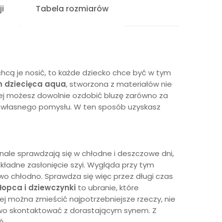
i
Tabela rozmiarów
hcą je nosić, to każde dziecko chce być w tym
m dziecięca aqua
, stworzona z materiałów nie
órej możesz dowolnie ozdobić bluzę zarówno za
g własnego pomysłu. W ten sposób uzyskasz
onale sprawdzają się w chłodne i deszczowe dni,
okładne zasłonięcie szyi. Wygląda przy tym
owo chłodno. Sprawdza się więc przez długi czas
hłopca
i dziewczynki
to ubranie, które
órej można zmieścić najpotrzebniejsze rzeczy, nie
atwo skontaktować z dorastającym synem. Z
ń.