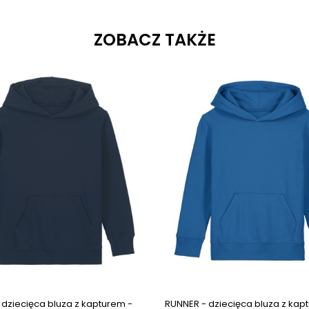
ZOBACZ TAKŻE
ges
Next images
 dziecięca bluza z kapturem -
RUNNER - dziecięca bluza z kap