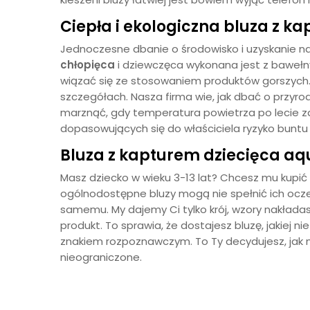
Ciepła i ekologiczna
bluza z ka
Jednoczesne dbanie o środowisko i uzyskanie na
chłopięca
i dziewczęca wykonana jest z bawełny 
wiązać się ze stosowaniem produktów gorszych
szczegółach. Nasza firma wie, jak dbać o przyro
marznąć, gdy temperatura powietrza po lecie zac
dopasowujących się do właściciela ryzyko buntu j
Bluza z kapturem dziecięca a
Masz dziecko w wieku 3-13 lat? Chcesz mu kupić
ogólnodostępne bluzy mogą nie spełnić ich oc
samemu. My dajemy Ci tylko krój, wzory nakładas
produkt. To sprawia, że dostajesz bluzę, jakiej n
znakiem rozpoznawczym. To Ty decydujesz, jak
nieograniczone.