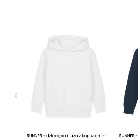
‹
Next ima
RUNNER - dziecięca bluza z kapturem -
RUNNER -