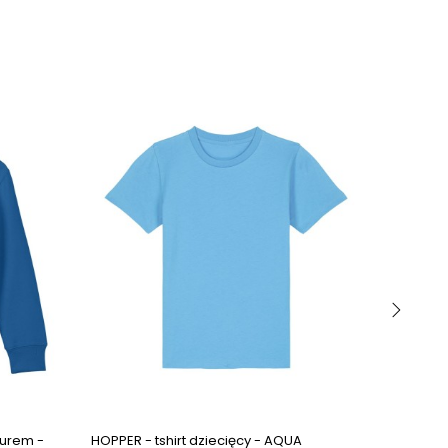
›
Next images
Next images
turem -
HOPPER - tshirt dziecięcy - AQUA
RUNNER -