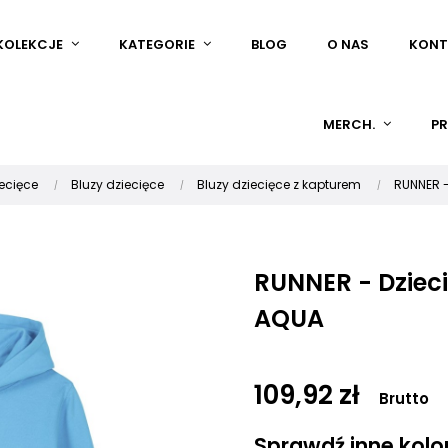
KOLEKCJE
KATEGORIE
BLOG
O NAS
KONT
MERCH.
PR
ecięce
Bluzy dziecięce
Bluzy dziecięce z kapturem
RUNNER -
RUNNER - Dziec
AQUA
109,92 zł
Brutto
Sprawdź inne kolory