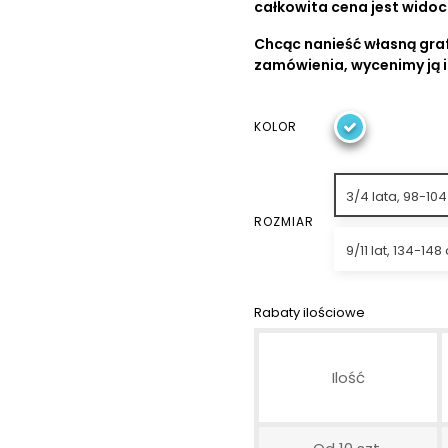
całkowita cena jest wido
Chcąc nanieść własną graf
zamówienia, wycenimy ją 
KOLOR
3/4 lata, 98-10
ROZMIAR
9/11 lat, 134-148
Rabaty ilościowe
Ilość