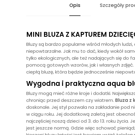
Opis
Szczegóły pro
MINI BLUZA Z KAPTUREM DZIECI
Bluzy są bardzo popularne wśród młodych ludzi,
niepowtarzalne. Jak mu to dać, kiedy wokół s
tylko ekologicznych, ale też nadających się do 
pomocą gotowych wzorów, jak i własnych zdjęć
ciepłą bluzę, która będzie jednocześnie niepowta
Wygodna i praktyczna aqua
bl
Bluzy mogą mieć różne kroje i dodatki. Najwięks
chroniąc przed deszczem czy wiatrem.
Bluza z
doskonale. Jej styl pozwala na zakładanie pod ni
w ciągu roku. Jej dodatkową zaletą jest obecnoś
najczęściej noszą dzieci od 3. do 13. roku życia.
jest jeszcze normą. Gdzie więc schować pieniąd
kieszeni bluzy łatwiej jest bowiem wyjąć telefon 