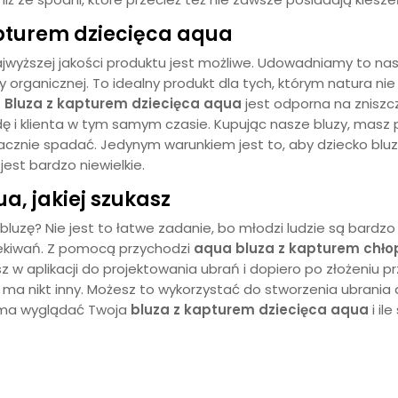
pturem dziecięca aqua
jwyższej jakości produktu jest możliwe. Udowadniamy to na
organicznej. To idealny produkt dla tych, którym natura nie
.
Bluza z kapturem dziecięca
aqua
jest odporna na zniszc
dę i klienta w tym samym czasie. Kupując nasze bluzy, masz
znie spadać. Jedynym warunkiem jest to, aby dziecko bluzę 
est bardzo niewielkie.
qua
, jakiej szukasz
 bluzę? Nie jest to łatwe zadanie, bo młodzi ludzie są bar
zekiwań. Z pomocą przychodzi
aqua
bluza z kapturem chło
z w aplikacji do projektowania ubrań i dopiero po złożeniu 
ie ma nikt inny. Możesz to wykorzystać do stworzenia ubrania d
 ma wyglądać Twoja
bluza z kapturem dziecięca
aqua
i il