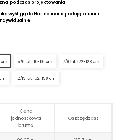
czna podczas projektowania.
ikę wyślij ją do Nas na maila podając numer
indywidualnie.
4 cm
5/6 lat, 110-116 cm
7/8 lat, 122-128 cm
 cm
12/13 lat, 152-158 cm
Cena
jednostkowa
Oszczędzasz
brutto