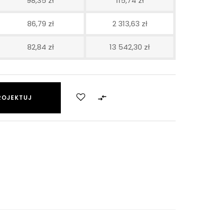
98,35 zł
115,74 zł
86,79 zł
2 313,63 zł
82,84 zł
13 542,30 zł

ROJEKTUJ