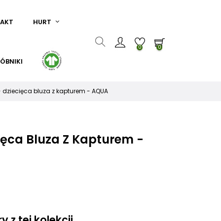
AKT
HURT
0
0
ÓBNIKI
 dziecięca bluza z kapturem - AQUA
ięca Bluza Z Kapturem -
 z tej kolekcji