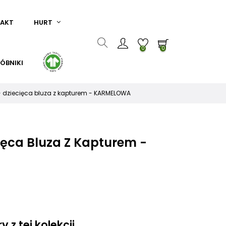
AKT
HURT
0
0
ÓBNIKI
 dziecięca bluza z kapturem - KARMELOWA
ięca Bluza Z Kapturem -
 z tej kolekcji