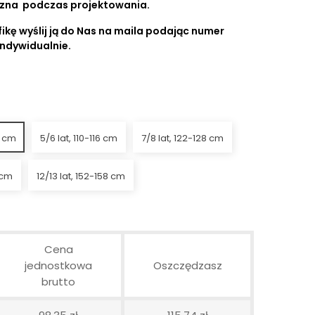
czna podczas projektowania.
ikę wyślij ją do Nas na maila podając numer
indywidualnie.
4 cm
5/6 lat, 110-116 cm
7/8 lat, 122-128 cm
 cm
12/13 lat, 152-158 cm
Cena
jednostkowa
Oszczędzasz
brutto