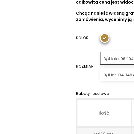
całkowita cena jest wido
Chcąc nanieść własną graf
zamówienia, wycenimy ją 
KOLOR
3/4 lata, 98-10
ROZMIAR
9/11 lat, 134-148
Rabaty ilościowe
Ilość