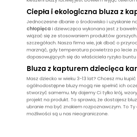
Ciepła i ekologiczna
bluza z k
Jednoczesne dbanie o środowisko i uzyskanie na
chłopięca
i dziewczęca wykonana jest z bawełny 
wiązać się ze stosowaniem produktów gorszych
szczegółach. Nasza firma wie, jak dbać o przyro
marznąć, gdy temperatura powietrza po lecie zac
dopasowujących się do właściciela ryzyko buntu j
Bluza z kapturem dziecięca k
Masz dziecko w wieku 3-13 lat? Chcesz mu kupić
ogólnodostępne bluzy mogą nie spełnić ich oc
stworzyć samemu. My dajemy Ci tylko krój, wzory
projekt na produkt. To sprawia, że dostajesz bluzę
ubranie ma być znakiem rozpoznawczym. To Ty 
możliwości są u nas nieograniczone.