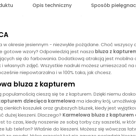
duktu
Opis techniczny
Sposób pielęgnacj
ĘCA
 a w okresie jesiennym - niezwykle pożądane. Choć wszyscy c
ame gotowe wzory? Odpowiedzią jest nasza
bluza z kapture
ających się do farbowania. Dodatkową atrakcją jest mobilna 
i własnych zdjęć. Wszystkie nadruki możesz umieszczać na
cześnie niepowtarzalna i w 100% taka, jak chcesz.
owa
bluza z kapturem
zą popularnością cieszą się te z kapturem. Dzięki niemu dosk
 kapturem dziecięca
karmelowa
ma idealny krój, umożliwia
ą cienkich koszulek oraz grubszych bluzek, kiedy jest wyjątk
ć dużej kieszeni. Dlaczego?
Karmelowa
bluza z kapturem 
 Jest to czas, kiedy noszenie ze sobą torby czy saszetki, w kt
ze lub telefon? Właśnie do kieszeni. Możesz się wówczas ł
niż ze spodni, które przecież też nie zawsze posiadają kiesze