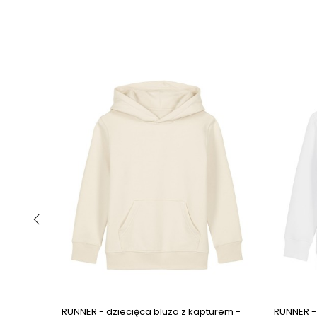
‹
Next ima
RUNNER - dziecięca bluza z kapturem -
RUNNER -