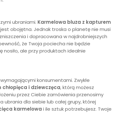
szymi ubraniami.
Karmelowa
bluza z kapturem
 jest obojętna. Jednak troska o planetę nie musi
zniszczenia i dopracowana w najdrobniejszych
 pewność, że Twoja pociecha nie będzie
nosiło, ale przy produktach idealnie
dzo wymagającymi konsumentami. Zwykłe
m chłopięca
i dziewczęca
, którą możesz
 złożeniu przez Ciebie zamówienia przenosimy
 ubrania dla siebie lub całej grupy, której
ecięca
karmelowa
i ile sztuk potrzebujesz. Twoje