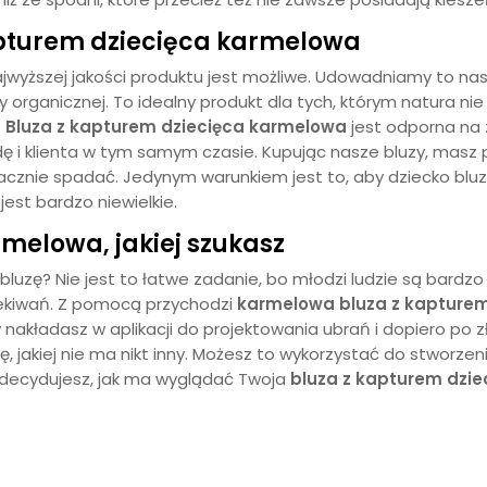
apturem dziecięca karmelowa
jwyższej jakości produktu jest możliwe. Udowadniamy to na
organicznej. To idealny produkt dla tych, którym natura nie
.
Bluza z kapturem dziecięca
karmelowa
jest odporna na 
dę i klienta w tym samym czasie. Kupując nasze bluzy, masz
znie spadać. Jedynym warunkiem jest to, aby dziecko bluzę 
est bardzo niewielkie.
armelowa
, jakiej szukasz
 bluzę? Nie jest to łatwe zadanie, bo młodzi ludzie są bar
zekiwań. Z pomocą przychodzi
karmelowa
bluza z kapture
 nakładasz w aplikacji do projektowania ubrań i dopiero po
, jakiej nie ma nikt inny. Możesz to wykorzystać do stworzenia
decydujesz, jak ma wyglądać Twoja
bluza z kapturem dzi