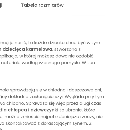
i
Tabela rozmiarów
hcą je nosić, to każde dziecko chce być w tym
m dziecięca karmelowa
, stworzona z
aplikacja, w której możesz dowolnie ozdobić
 materiale według własnego pomysłu. W ten
onale sprawdzają się w chłodne i deszczowe dni,
jący dokładne zasłonięcie szyi. Wygląda przy tym
owo chłodno. Sprawdza się więc przez długi czas
dla chłopca i dziewczynki
to ubranie, które
órej można zmieścić najpotrzebniejsze rzeczy, nie
atwo skontaktować z dorastającym synem. Z
ń.