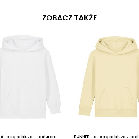
ZOBACZ TAKŻE
ges
Next images
 dziecięca bluza z kapturem -
RUNNER - dziecięca bluza z kap