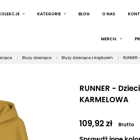
KOLEKCJE
KATEGORIE
BLOG
O NAS
KONT
MERCH.
PR
ecięce
Bluzy dziecięce
Bluzy dziecięce z kapturem
RUNNER -
RUNNER - Dziec
KARMELOWA
109,92 zł
Brutto
Sprawdź inne kolory