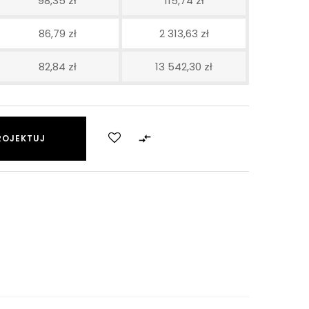
98,35 zł
115,74 zł
86,79 zł
2 313,63 zł
82,84 zł
13 542,30 zł

ROJEKTUJ