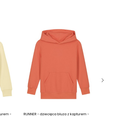
›
Next images
Next images
turem -
RUNNER - dziecięca bluza z kapturem -
HOPPER -