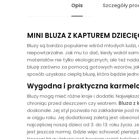
Opis
Szczegóły pro
MINI BLUZA Z KAPTUREM DZIECI
Bluzy są bardzo popularne wśród młodych ludzi,
niepowtarzalne. Jak mu to dać, kiedy wokół s
materiałów nie tylko ekologicznych, ale też nad
bluzę zarówno za pomocą gotowych wzorów, jak 
sposób uzyskasz ciepłą bluzę, która będzie jedno
Wygodna i praktyczna karmel
Bluzy mogą mieć różne kroje i dodatki. Najwięks
chroniąc przed deszczem czy wiatrem.
Bluza z
doskonale. Jej styl pozwala na zakładanie pod ni
w ciągu roku. Jej dodatkową zaletą jest obecnoś
najczęściej noszą dzieci od 3. do 13. roku życia.
jest jeszcze normą. Gdzie więc schować pieniąd
kieszeni bluzy łatwiej jest bowiem wyjąć telefon 