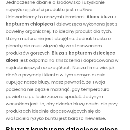
Jednoczesne dbanie o środowisko i uzyskanie
najwyższej jakości produktu jest możliwe.
Udowadniamy to naszymi ubraniami.
Aloes bluza z
kapturem chłopięca
i dziewczęca wykonana jest z
bawełny organicznej. To idealny produkt dla tych,
którym natura nie jest obojętna. Jednak troska o
planetę nie musi wiązać się ze stosowaniem
produktów gorszych.
Bluza z kapturem dziecięca
aloes
jest odporna na zniszczenia i dopracowana w
najdrobniejszych szczegółach. Nasza firma wie, jak
dbać o przyrodę i klienta w tym samym czasie.
Kupując nasze bluzy, masz pewność, że Twoja
pociecha nie będzie marznąć, gdy temperatura
powietrza po lecie zacznie spadać. Jedynym
warunkiem jest to, aby dziecko bluzę nosiło, ale przy
produktach idealnie dopasowujących się do
właściciela ryzyko buntu jest bardzo niewielkie.
Bluza z kapturem dziecięca aloes
,