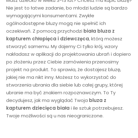
Masz dziecko w wieku 3-13 lat? Chcesz mu kupić bluzę?
Nie jest to łatwe zadanie, bo młodzi ludzie są bardzo
wymagającymi konsumentami. Zwykłe
ogólnodostępne bluzy mogą nie spełnić ich
oczekiwań. Z pomocą przychodzi
biała
bluza z
kapturem chłopięca
i dziewczęca
, którą możesz
stworzyć samemu. My dajemy Ci tylko krój, wzory
nakładasz w aplikacji do projektowania ubrań i dopiero
po złożeniu przez Ciebie zamówienia przenosimy
projekt na produkt. To sprawia, że dostajesz bluzę,
jakiej nie ma nikt inny. Możesz to wykorzystać do
stworzenia ubrania dla siebie lub całej grupy, której
ubranie ma być znakiem rozpoznawczym. To Ty
decydujesz, jak ma wyglądać Twoja
bluza z
kapturem dziecięca
biała
i ile sztuk potrzebujesz.
Twoje możliwości są u nas nieograniczone.