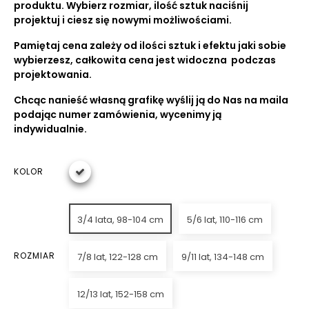
produktu. Wybierz rozmiar, ilość sztuk naciśnij
projektuj i ciesz się nowymi możliwościami.
Pamiętaj cena zależy od ilości sztuk i efektu jaki sobie
wybierzesz, całkowita cena jest widoczna podczas
projektowania.
Chcąc nanieść własną grafikę wyślij ją do Nas na maila
podając numer zamówienia, wycenimy ją
indywidualnie.
KOLOR
3/4 lata, 98-104 cm
5/6 lat, 110-116 cm
ROZMIAR
7/8 lat, 122-128 cm
9/11 lat, 134-148 cm
12/13 lat, 152-158 cm