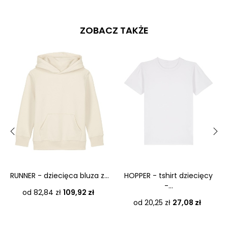
ZOBACZ TAKŻE
‹
›
RUNNER - dziecięca bluza z...
HOPPER - tshirt dziecięcy
-...
Cena
od 82,84 zł
109,92 zł
Cena
od 20,25 zł
27,08 zł