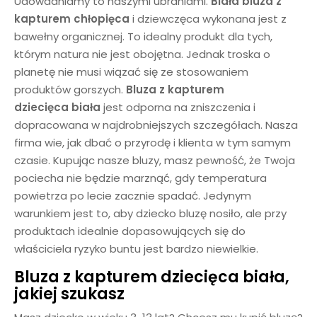
Udowadniamy to naszymi ubraniami.
Biała
bluza z
kapturem chłopięca
i dziewczęca wykonana jest z
bawełny organicznej. To idealny produkt dla tych,
którym natura nie jest obojętna. Jednak troska o
planetę nie musi wiązać się ze stosowaniem
produktów gorszych.
Bluza z kapturem
dziecięca
biała
jest odporna na zniszczenia i
dopracowana w najdrobniejszych szczegółach. Nasza
firma wie, jak dbać o przyrodę i klienta w tym samym
czasie. Kupując nasze bluzy, masz pewność, że Twoja
pociecha nie będzie marznąć, gdy temperatura
powietrza po lecie zacznie spadać. Jedynym
warunkiem jest to, aby dziecko bluzę nosiło, ale przy
produktach idealnie dopasowujących się do
właściciela ryzyko buntu jest bardzo niewielkie.
Bluza z kapturem dziecięca biała
,
jakiej szukasz