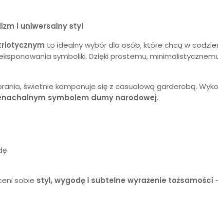
izm i uniwersalny styl
triotycznym
to idealny wybór dla osób, które chcą w codzi
o eksponowania symboliki. Dzięki prostemu, minimalistyczne
rania, świetnie komponuje się z casualową garderobą. Wyko
enachalnym symbolem dumy narodowej
.
dę
ceni sobie
styl, wygodę i subtelne wyrażenie tożsamości
–