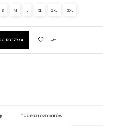
S
M
L
XL
2XL
3XL

DO KOSZYKA
i
Tabela rozmiarów