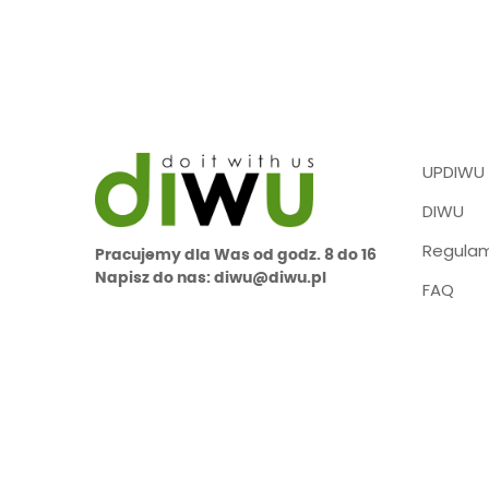
UPDIWU
DIWU
Regulam
Pracujemy dla Was od godz. 8 do 16
Napisz do nas: diwu@diwu.pl
FAQ