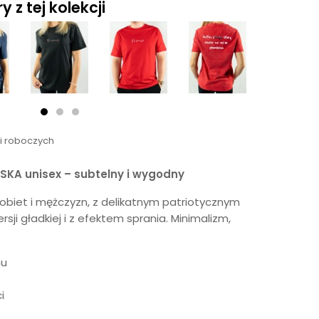
 z tej kolekcji
ni roboczych
LSKA unisex – subtelny i wygodny
kobiet i mężczyzn, z delikatnym patriotycznym
ji gładkiej i z efektem sprania. Minimalizm,
mu
i