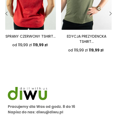
‹
›
SPRANY CZERWONY TSHIRT...
EDYCJA PREZYDENCKA
TSHIRT...
Cena
od 119,99 zł
119,99 zł
Cena
od 119,99 zł
119,99 zł
Pracujemy dla Was od godz. 8 do 16
Napisz do nas: diwu@diwu.pl