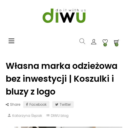
Toggle navigation
☰
0
0
Własna marka odzieżowa
bez inwestycji | Koszulki i
bluzy z logo
Share
Facebook
Twitter
person
Katarzyna Ślęzak
list
DIWU blog