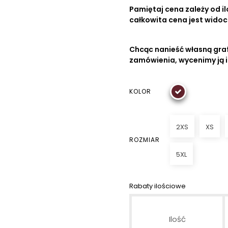
Pamiętaj cena zależy od ilo
całkowita cena jest wido
Chcąc nanieść własną graf
zamówienia, wycenimy ją 
KOLOR
2XS
XS
ROZMIAR
5XL
Rabaty ilościowe
Ilość