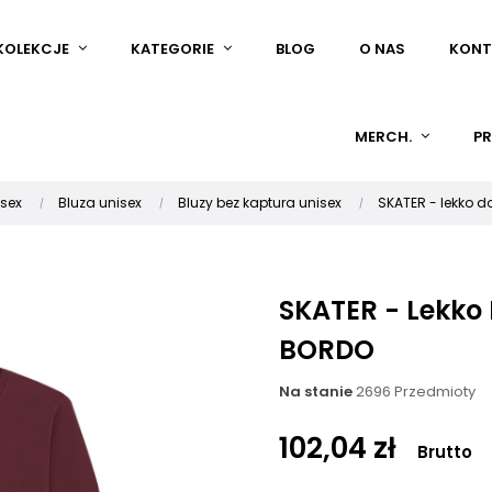
KOLEKCJE
KATEGORIE
BLOG
O NAS
KONT
MERCH.
PR
isex
Bluza unisex
Bluzy bez kaptura unisex
SKATER - lekko 
SKATER - Lekko
BORDO
Na stanie
2696 Przedmioty
102,04 zł
Brutto