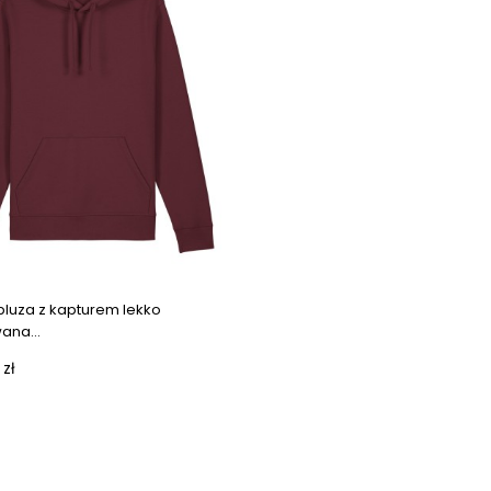
bluza z kapturem lekko
na...
 zł