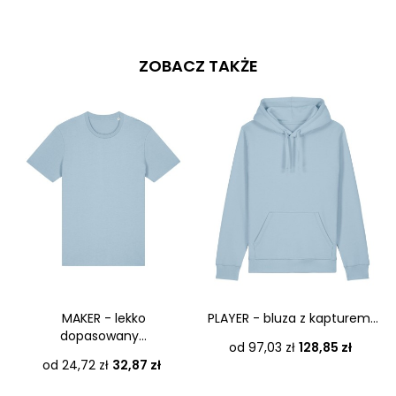
ZOBACZ TAKŻE
MAKER - lekko
PLAYER - bluza z kapturem...
dopasowany...
Cena
od 97,03 zł
128,85 zł
Cena
od 24,72 zł
32,87 zł