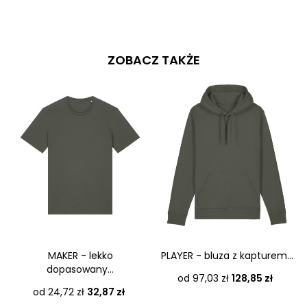
ZOBACZ TAKŻE
MAKER - lekko
PLAYER - bluza z kapturem...
dopasowany...
Cena
od 97,03 zł
128,85 zł
Cena
od 24,72 zł
32,87 zł