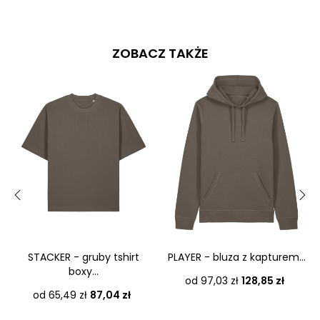
ZOBACZ TAKŻE
‹
›
STACKER - gruby tshirt
PLAYER - bluza z kapturem...
boxy...
Cena
od 97,03 zł
128,85 zł
Cena
od 65,49 zł
87,04 zł