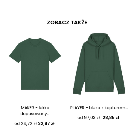
ZOBACZ TAKŻE
MAKER - lekko
PLAYER - bluza z kapturem...
dopasowany...
Cena
od 97,03 zł
128,85 zł
Cena
od 24,72 zł
32,87 zł